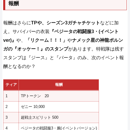
報酬
報酬はさらに
TPや、シーズン3ガチャチケット
などに加
え。サバイバーの衣装
『ベジータの戦闘服3・(イベント
ver)』
や、
「リクーム！！！」
や
ナメック星の神龍ポルン
ガの『オッケー！』のスタンプ
があります。特戦隊は残す
スタンプは『ジース』と『バータ』のみ、次のイベント報
酬となるのか？
ティア
報酬
1
TPトークン 20
2
ゼニー 10,000
3
超戦士スピリット 500
4
ベジータの戦闘服3・腕(イベントバージョン)