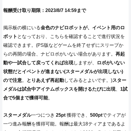
報酬受け取り期限：2023/8/7 14:59まで
掲示板の横にいる
金色のナビロボットが、イベント用のロ
ボット
となっており、こちらを確認することで進行状況を
確認できます。(PS版などゲームを終了せずにスリープか
らの再開の場合、ナビロボがいない場合があります。
再起
動や一試合して戻ってくれば出現
しますが、
ロボがいない
状態だとイベントが進まない(
スターメダル
が出現しない)
ので注意
。
とりあえず再起動
してみるとよいです。)
スター
メダルは試合中アイテムボックスを開けるたびに出現
、
1試
合で5個まで獲得可能
。
スターメダル
一つにつき
25pt
獲得でき、
500pt
でティアが
一つ進み報酬を獲得可能。報酬は最大18ティアまであるよ