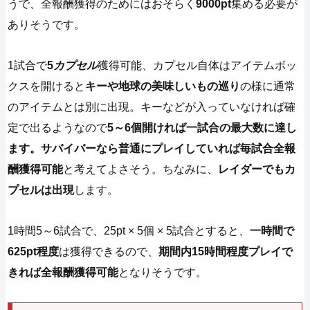
うで、全報酬獲得のためにはおそらく
9000pt
集める必要が
ありそうです。
1試合で
5
カプセル
獲得可能、カプセル自体はアイテムボッ
クスを開けると
キーや地球の美味しいもの巡り
の様に通常
のアイテムとは別に出現。キーなどが入っていなければ確
定で出るようなので
5～6個開ければ一試合の最大数に達し
ます。サバイバーなら普通にプレイしていれば毎試合全報
酬獲得可能
と考えてよさそう。ちなみに、
レイダーでもカ
プセルは出現
します。
1時間5～6試合で、25pt × 5個 × 5試合とすると、
一時間で
625pt程度
は獲得できるので、
期間内15時間程度プレイで
きれば全報酬獲得可能
となりそうです。