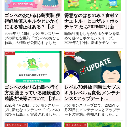
ゴンベのおひるね島実装 獲
得意なのはきのみ？食材？
得経験値スキルやせいかく
ナエトル・ヒコザル・ポッ
による補正はある？【ポケ
チャマ たち2026年7月新実
モンスリープ】
装【ポケスリ】
2026年7月16日、ポケモンスリー
睡眠計測をしながらポケモンを集
プの新たな機能『ゴンべのおひる
めて遊べるポケモンスリープ。
ね島』の情報が公開されました。
2026年7月9日に新ポケモン『ナエ
ポケモンスリープ3周年となる
トル』『ヒコザル』『ポッチャ
7/20に実装される新機能となって
マ』とその進化系が実装されるこ
ゲーム
ゲーム
おり、おてつだいポケモンを一匹
とが告知されました。
預けることで育成が可能となるよ
うです。
ゴンベのおひるね島へ行く
レベル70解放 同時にサブス
方法 溜まっている経験値の
キルレベルも変化 メンテナ
確認方法等について 【ポケ
ンス&アップデート
モンスリープ】
Ver.3.6.0 ポケモンスリープ
2026年7月20日、ポケモンスリー
ポケモンスリープにて、2026年6
【2026年6月25日】
プに新たなコンテンツ『ゴンベの
月23日にメンテナンスとアップデ
おひるね島』が実装されました。
ートの実施が告知されました。6
こちらは、ゴンベのいる島に一匹
月25日(木)に行われるVer3.6.0のア
ポケモンを預けることで毎日一緒
ップデートでは、ポケモンなどの
エンタメニュース
エンタメニュース