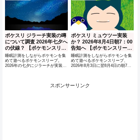
に睡眠をしなくても経験値が手に
各種レベルの上限が70まで開放。
入るという物。最初、ゴンベのお
さらに、ポケモンのサブスキルの
ひるね島に行く方法がわかりにく
要求レベルが、75→70、100→80
かったので、その他の仕様なども
で解放と緩和。そのため、このメ
合わせて情報をメモしておきま
ンテナンス終了時に、レベル70の
す。
サブスキルが利用可能になるよう
です。
ポケスリ ジラーチ実装の噂
ポケスリ ミュウツー実装
について調査 2026年七夕へ
か？ 2026年8月4日朝7：00
の伏線？ 【ポケモンスリー
告知へ 【ポケモンスリー
プ】
プ】
睡眠計測をしながらポケモンを集
睡眠計測をしながらポケモンを集
めて遊べるポケモンスリープ。
めて遊べるポケモンスリープ、
2026年の七夕にジラーチが実装さ
2026年8月3日に翌8月4日の朝7時
れるのでは？という噂をちらちら
に新たなイベントの情報が発表さ
耳にしたのでその理由を調べてみ
れることが告知されました。
ました。
スポンサーリンク