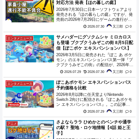
対応方法 発表【ほの暮しの庭】
場するかもしれないポケモンの情報をまと
めます。
2026年7月30日に日本一ソフトウェアより
発売される『ほの暮らしの庭』ですが、発
売前の2026年7月29日にゲームの進行が不
可能になる不具合が発表されました。
2026.07.30
又三郎
0
サメハダーにグソクムシャ ミロカロス
エンタメニュース
も登場 ブクブクうみぞこの街 8月5日配
信【ぽこポケ エキスパンションパス】
2026年3月5日に発売された『ぽこ あ ポケ
モン』のエキスパンションパス第一弾『ブ
クブクうみぞこの街』の配信が、2026年8
月5日(水)に決定しました。
2026.07.29
2026.07.30
又三郎
0
ぽこあポケモン エキスパンションパス
エンタメニュース
予約価格を比較
2026年8月以降に任天堂よりNintendo
Switch 2向けに配信される『ぽこあポケモ
ン エキスパンションパス』。この記事で
は、各サイトの予約時点の価格を比較、最
2026.07.29
又三郎
0
安値を調査してみましたので、購入の参考
にどうぞ。
さよならララ ひめかとのベンチや通学
アニメ
の駅？ 聖地・ロケ地情報【4話 姫と王
子】