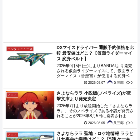
DXマイスドライバー 通販予約価格を比
エンタメニュース
較 最安値はどこ？【仮面ライダーマイ
ス 変身ベルト】
2026年9月5日(土)によりBANDAIより発売
される仮面ライダーマイスにて、仮面ライ
ダーマイス（音澄宙）が使用する変身ベル
ト『DXマイスドライバー』の予約価格を
2026.08.07
又三郎
0
各種ECサイトで比較してみましたので購
入の参考にどうぞ。
さよならララ 小説版(ノベライズ)が電
アニメ
撃文庫より発売決定
2026年7月より放送開始した『さよならラ
ラ』、そのノベライズである小説が発売さ
れることが2026年8月5日に発表されまし
た。
2026.08.05
又三郎
0
さよならララ 聖地・ロケ地情報 ララと
アニメ
リサ再会の場所はどこ？【5話 ケーキ