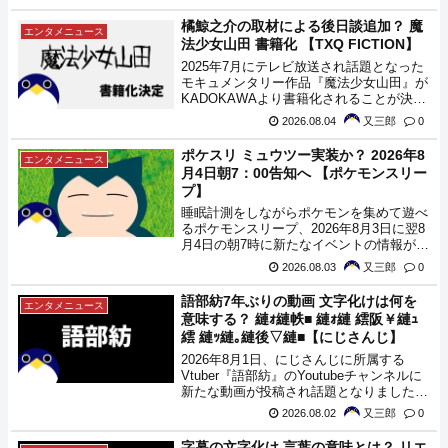
えてみました。
橘鯨之介の取材による後日談追加？ 魔
エンタメニュース
法少女山田 書籍化 【TXQ FICTION】
2025年7月にテレビ放送され話題となった
モキュメンタリー作品『魔法少女山田』が
KADOKAWAより書籍化されることが決定
しました。
2026.08.04
又三郎
0
ポケスリ ミュウツー実装か？ 2026年8
エンタメニュース
月4日朝7：00告知へ 【ポケモンスリー
プ】
睡眠計測をしながらポケモンを集めて遊べ
るポケモンスリープ、2026年8月3日に翌8
月4日の朝7時に新たなイベントの情報が発
表されることが告知されました。
2026.08.03
又三郎
0
語部紡7年ぶりの動画 文字化けは何を
エンタメニュース
意味する？ 縺ｫ縺帙■ 縺ｫ縺 繧阪￥縺ｭ
繧 縺ｯ縺｡縺後▽縺■【にじさんじ】
2026年8月1日、にじさんじに所属する
Vtuber『語部紡』のYoutubeチャンネルに
新たな動画が投稿され話題となりました。
7年ぶりの投稿、映像に仕込まれた文字化
2026.08.02
又三郎
0
けの意味とは。
字幕の文字化け 言葉の意味とは？ リエ