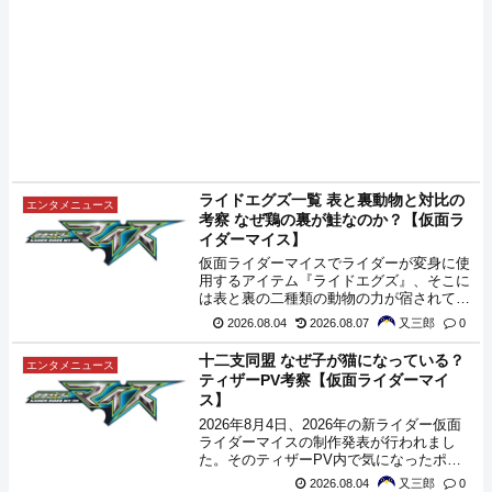
ライドエグズ一覧 表と裏動物と対比の
エンタメニュース
考察 なぜ鶏の裏が鮭なのか？【仮面ラ
イダーマイス】
仮面ライダーマイスでライダーが変身に使
用するアイテム『ライドエグズ』、そこに
は表と裏の二種類の動物の力が宿されてお
り、表の力は十二支同盟のライダーの変
2026.08.04
2026.08.07
又三郎
0
身、裏の力は仮面ライダーマイスのフォー
ムチェンジに使われることになるようで
十二支同盟 なぜ子が猫になっている？
エンタメニュース
す。この記事では、十二支に対応した数存
ティザーPV考察【仮面ライダーマイ
在するらしいライドエグズの一覧をまと
ス】
め、その表と裏に宿った動物の関係を考察
してみます。
2026年8月4日、2026年の新ライダー仮面
ライダーマイスの制作発表が行われまし
た。そのティザーPV内で気になったポイ
ント、猫と子の立ち位置の逆転について考
2026.08.04
又三郎
0