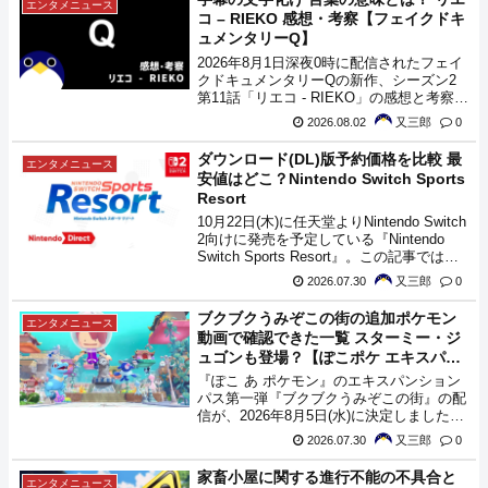
エンタメニュース
コ – RIEKO 感想・考察【フェイクドキ
ュメンタリーQ】
2026年8月1日深夜0時に配信されたフェイ
クドキュメンタリーQの新作、シーズン2
第11話「リエコ - RIEKO」の感想と考察記
事です。
2026.08.02
又三郎
0
ダウンロード(DL)版予約価格を比較 最
エンタメニュース
安値はどこ？Nintendo Switch Sports
Resort
10月22日(木)に任天堂よりNintendo Switch
2向けに発売を予定している『Nintendo
Switch Sports Resort』。この記事では、
各サイトの予約によるダウンロード版(DL
2026.07.30
又三郎
0
版)の価格を比較、最安値を調査してみま
したので、購入の参考にどうぞ。
ブクブクうみぞこの街の追加ポケモン
エンタメニュース
動画で確認できた一覧 スターミー・ジ
ュゴンも登場？【ぽこポケ エキスパン
ションパス】
『ぽこ あ ポケモン』のエキスパンション
パス第一弾『ブクブクうみぞこの街』の配
信が、2026年8月5日(水)に決定しました。
動画中にはブクブクうみぞこの街で登場す
2026.07.30
又三郎
0
る新たなポケモン達が多数を見ているの
で、動画中に登場したポケモンの一覧と、
家畜小屋に関する進行不能の不具合と
エンタメニュース
その進化系や、動画に登場した要素から登