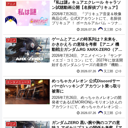
『私は謎』キュアエクレール キャラソ
アニメ
ン試聴動画公開【名探偵プリキュア】
2026年7月26日、『プリキュア音楽＆映像
商品公式』公式Xアカウントにて、名探偵
プリキュア ！ ボーカルアルバム ～ツナガ
ル♡ツラナル～に収録される『私は謎』の
2026.07.26
又三郎
0
試聴動画が公開されました。
ゲームとアニメの時系列は？未来を、
アニメ
かきかえろ の意味を考察 【アニメ 機
動戦士ガンダムRG XARX-ZERO（アレ
ックスゼロ）】
2026年7月24日、アニメイベント『サンデ
ィエゴ・コミコン』にて、2027年に放送開
始するガンダムシリーズの最新作『機動戦
士ガンダムRG XARX-ZERO』の情報が公
2026.07.26
又三郎
0
開、Youtube(ガンダムチャンネル)でも、
関連する動画の投稿が開始されました。本
めっちゃカメレオン 公式Discordサー
エンタメニュース
作は、RGprojectと呼ばれる企画の作品と
バーがハッキング アカウント乗っ取り
なっており、2026年6月に発表された
被害に
『GUNDAM ROGUE ORBIT』とA.A.(アフ
ターアポカリプス)という世界観を共有す
2026年7月26日、めっちゃカメレオンの開
る作品となっていることが告知されまし
発者であるLEMORION(レモリオン)さんの
た。
アカウントにて、めっちゃカメレオン公式
Discordサーバーのハッキング被害が報告
2026.07.26
又三郎
0
されました。
ガンダムZERO 黒い腕や胸のコアの意
アニメ
味？ アポカリプスとの関係を考察 【ア