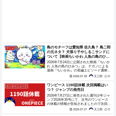
島のモチーフは愛知県 佐久島？ 島二郎
アニメ
の元ネタ？ 犬張り子やしるこサンドに
ついて【映画ちいかわ 人魚の島のひみ
つ】
2026年7月24日に公開された映画『ちいか
わ 人魚の島のひみつ』は、ナガノによる
漫画『ちいかわ』の長編エピソード通称島
編・セイレーン編のアニメ化作品となって
2026.07.28
又三郎
0
いますが、その舞台となる島のモチーフと
なったのは愛知県にある佐久島という噂を
ワンピース 1190話休載 次回掲載はい
エンタメニュース
耳にしたので少し調べてみました。
つ？ ジャンプの発売日
2026年7月27日に発売された週刊少年ジャ
ンプ2026年35号にて、次号のワンピース
の休載の情報が告知されましたので次回の
発売日の情報をメモしておきます。
2026.07.27
又三郎
0