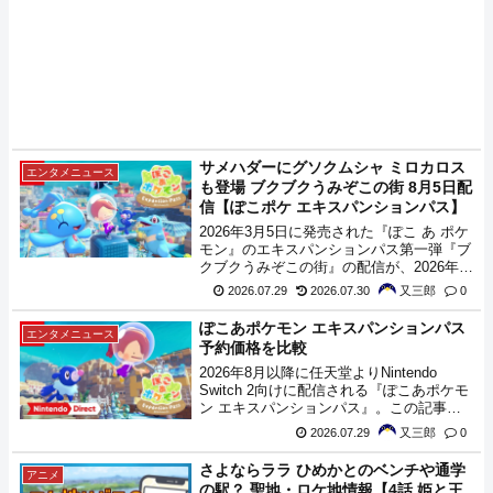
サメハダーにグソクムシャ ミロカロス
エンタメニュース
も登場 ブクブクうみぞこの街 8月5日配
信【ぽこポケ エキスパンションパス】
2026年3月5日に発売された『ぽこ あ ポケ
モン』のエキスパンションパス第一弾『ブ
クブクうみぞこの街』の配信が、2026年8
月5日(水)に決定しました。
2026.07.29
2026.07.30
又三郎
0
ぽこあポケモン エキスパンションパス
エンタメニュース
予約価格を比較
2026年8月以降に任天堂よりNintendo
Switch 2向けに配信される『ぽこあポケモ
ン エキスパンションパス』。この記事で
は、各サイトの予約時点の価格を比較、最
2026.07.29
又三郎
0
安値を調査してみましたので、購入の参考
にどうぞ。
さよならララ ひめかとのベンチや通学
アニメ
の駅？ 聖地・ロケ地情報【4話 姫と王