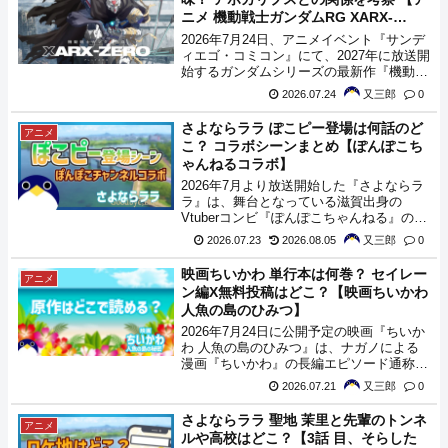
ニメ 機動戦士ガンダムRG XARX-
ZERO（アレックスゼロ）】
2026年7月24日、アニメイベント『サンデ
ィエゴ・コミコン』にて、2027年に放送開
始するガンダムシリーズの最新作『機動戦
士ガンダムRG XARX-ZERO』の情報が公
2026.07.24
又三郎
0
開。それに合わせて、Youtubeなどでも新
作発表が行われました。主人公機とされて
さよならララ ぽこピー登場は何話のど
アニメ
いるガンダムZEROに気になる描写をまと
こ？ コラボシーンまとめ【ぽんぽこち
め。
ゃんねるコラボ】
2026年7月より放送開始した『さよならラ
ラ』は、舞台となっている滋賀出身の
Vtuberコンビ『ぽんぽこちゃんねる』の
『ぽんぽこ』と、相方の『おしゃれになり
2026.07.23
2026.08.05
又三郎
0
たいピーナッツくん』の二人が、アニメ本
編中に登場するというコラボを実施してい
映画ちいかわ 単行本は何巻？ セイレー
アニメ
ます。この記事では、各話でぽこピーが登
ン編X無料投稿はどこ？【映画ちいかわ
場したシーンをまとめてみましたので参考
人魚の島のひみつ】
にどうぞ。
2026年7月24日に公開予定の映画『ちいか
わ 人魚の島のひみつ』は、ナガノによる
漫画『ちいかわ』の長編エピソード通称セ
イレーン編のアニメ化作品となっていま
2026.07.21
又三郎
0
す。『ちいかわ』は、ちいかわXアカウン
トで投稿されているWeb漫画となってお
さよならララ 聖地 茉里と先輩のトンネ
アニメ
り、単行本化も既にされているので、予習
ルや高校はどこ？【3話 目、そらした
がてらどこで読めるのかの情報をまとめて