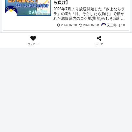
ら負け】
おきます。
2026年7月より放送開始した『さよならラ
ラ』の3話『目、そらしたら負け』で描か
れた滋賀県内のロケ地(聖地)らしき場所の
情報をまとめてみました。
2026.07.20
2026.07.28
又三郎
0
名探偵コナン 次回1167話 掲載42・43
エンタメニュース
合併号の発売日はいつ？【週刊少年サ
フォロー
シェア
ンデー】
2026年7月15日に発売された、週刊少年サ
ンデー33号に掲載さ入れた名探偵コナンに
て、宝石店での銀行強盗に絡む事件が解決
し、いつものようにしばらくの間休載とな
2026.07.15
又三郎
0
るようです。サンデー本誌では次回連載さ
れるのは週刊少年サンデー41号と発表され
さよならララ 聖地 平和堂やララと大津
アニメ
ていましたが、公式Xなどで訂正され42・
が出会った公園はどこ？【2話 滋賀を
43合併号で続きが発売されることが告知さ
走る】
れました。
2026年7月より放送開始した『さよならラ
ラ』の2話『滋賀を走る』で描かれた滋賀
県内のロケ地(聖地)らしき場所の情報をま
とめてみました。
2026.07.14
2026.07.15
又三郎
0
音澄宙・瑞生優・嶺髙華 何と読む？ マ
エンタメニュース
イス変身者の名前？がXで公開【仮面ラ
イダーマイス】