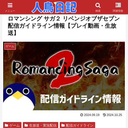
PR
メニュー
検索
関連情報
ロマンシング サガ２ リベンジオブザセブン
配信ガイドライン情報【プレイ動画・生放
送】
ゲーム
2024.09.19
2024.10.25
ゲーム
生放送・実況配信
配信ガイドライン