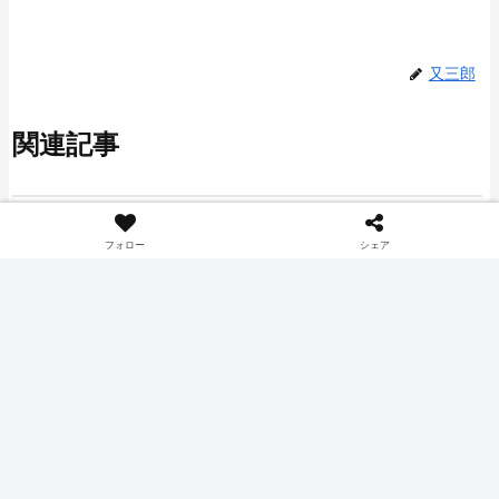
又三郎
関連記事
ゲーム
ゲーム
フォロー
シェア
アニモ(ANIMO) 配信ガイド
【SAO EoA】Echoes of
ライン情報【プレイ動画・
Aincrad 配信ガイドライン
生放送】
情報【プレイ動画・生放
送】
Pawprint Studioより配信されるオ
バンダイナムコエンターテインメ
ープンワールドを舞台にしたマル
ントにより2026年7月9日に発売さ
チプレイ対応のモンスター収集
れる、ソード・アート・オンライ
RPG『アニモ』の配信ガイドライ
ン(SAO)シリーズの始まりの舞
ン情報です。
台、浮遊城(アインクラッド)にて
ゲーム