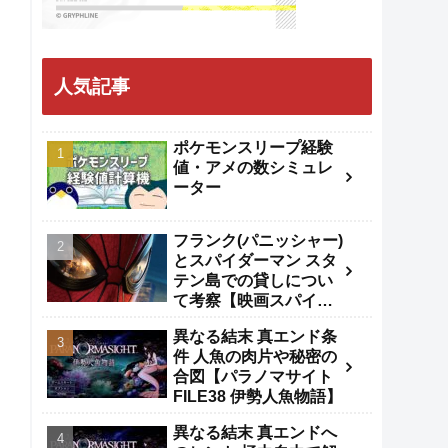
人気記事
ポケモンスリープ経験
値・アメの数シミュレ
ーター
フランク(パニッシャー)
とスパイダーマン スタ
テン島での貸しについ
て考察【映画スパイダ
ーマンBND】
異なる結末 真エンド条
件 人魚の肉片や秘密の
合図【パラノマサイト
FILE38 伊勢人魚物語】
異なる結末 真エンドへ