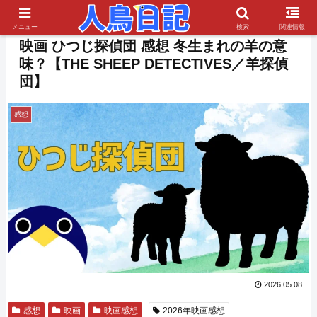
PR
メニュー
検索
関連情報
映画 ひつじ探偵団 感想 冬生まれの羊の意
味？【THE SHEEP DETECTIVES／羊探偵
団】
感想
2026.05.08
感想
映画
映画感想
2026年映画感想