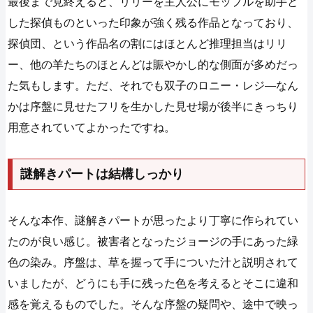
最後まで見終えると、リリーを主人公にモップルを助手と
した探偵ものといった印象が強く残る作品となっており、
探偵団、という作品名の割にはほとんど推理担当はリリ
ー、他の羊たちのほとんどは賑やかし的な側面が多めだっ
た気もします。ただ、それでも双子のロニー・レジ―なん
かは序盤に見せたフリを生かした見せ場が後半にきっちり
用意されていてよかったですね。
謎解きパートは結構しっかり
そんな本作、謎解きパートが思ったより丁寧に作られてい
たのが良い感じ。被害者となったジョージの手にあった緑
色の染み。序盤は、草を握って手についた汁と説明されて
いましたが、どうにも手に残った色を考えるとそこに違和
感を覚えるものでした。そんな序盤の疑問や、途中で映っ