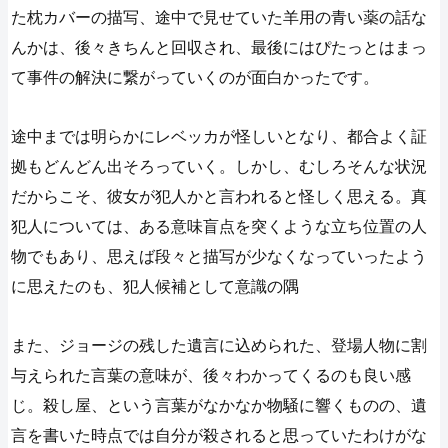
た枕カバーの描写、途中で見せていた羊用の青い薬の話な
んかは、後々きちんと回収され、最後にはぴたっとはまっ
て事件の解決に繋がっていくのが面白かったです。
途中までは明らかにレベッカが怪しいとなり、都合よく証
拠もどんどん出そろっていく。しかし、むしろそんな状況
だからこそ、彼女が犯人かと言われると怪しく思える。真
犯人については、ある意味盲点を突くような立ち位置の人
物でもあり、思えば段々と描写が少なくなっていったよう
に思えたのも、犯人候補として意識の隅
また、ジョージの残した遺言に込められた、登場人物に割
与えられた言葉の意味が、後々わかってくるのも良い感
じ。殺し屋、という言葉がなかなか物騒に響くものの、遺
言を書いた時点では自分が殺されると思っていたわけがな