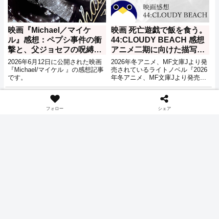
映画『Michael／マイケ
映画 死亡遊戯で飯を食う。
ル』感想：ペプシ事件の衝
44:CLOUDY BEACH 感想
撃と、父ジョセフの呪縛か
アニメ二期に向けた描写
ら飛び立つまでの物語
も？
2026年6月12日に公開された映画
2026年冬アニメ、MF文庫Jより発
『Michael/マイケル 』の感想記事
売されているライトノベル『2026
です。
年冬アニメ、MF文庫Jより発売さ
れているライトノベル『死亡遊戯
で飯を食う。』の映画
アニメ
感想
『44:CLOUDY BEACH』の感想記
事です。筆者は原作未読、アニメ
フォロー
シェア
の内容のネタバレ等含まれますの
でご注意ください。遊戯で飯を食
う。』のテレビアニメ版最終回11
話『--v-』の感想記事です。筆者
は原作未読、アニメの内容のネタ
原作と映画の違いとそれぞ
映画 君のクイズ 感想 元恋
バレ等含まれますのでご注意くだ
さい。
れの良さ 映画ちいかわ 人魚
人桐崎 最後の答え 原作と映
の島のひみつ 感想
画の違いの意味
2026年7月24日にナガノによる漫
2026年5月15日に公開された映画
画『ちいかわ』にてセイレーン編
『君のクイズ』の感想・レビュー
の愛称で知られるエピソードをア
記事です。ネタバレも含みますの
ニメーション化した作品、映画
で注意してください。
『ちいかわ 人魚の島のひみつ』の