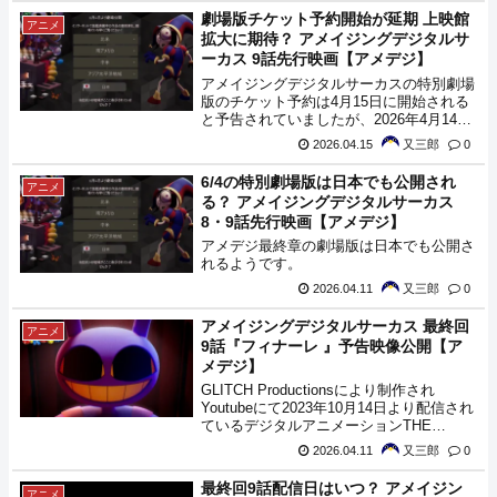
せた特別劇場版 ザ・ラストアクトとして
劇場版チケット予約開始が延期 上映館
アニメ
劇場公開されることが告知されていまし
拡大に期待？ アメイジングデジタルサ
た。そんな劇場版アメデジを日本で上映す
ーカス 9話先行映画【アメデジ】
る映画館70件が、2026年5月20日にXにて
発表されました。地域によっては身に生き
アメイジングデジタルサーカスの特別劇場
づらいところもあると思い地図上にまとめ
版のチケット予約は4月15日に開始される
てみたので見に行く映画館の参考にどう
と予告されていましたが、2026年4月14
ぞ。
日、その予約開始が延期されることが告知
2026.04.15
又三郎
0
されました。
6/4の特別劇場版は日本でも公開され
アニメ
る？ アメイジングデジタルサーカス
8・9話先行映画【アメデジ】
アメデジ最終章の劇場版は日本でも公開さ
れるようです。
2026.04.11
又三郎
0
アメイジングデジタルサーカス 最終回
アニメ
9話『フィナーレ 』予告映像公開【ア
メデジ】
GLITCH Productionsにより制作され
Youtubeにて2023年10月14日より配信され
ているデジタルアニメーションTHE
AMAZING DIGITAL CIRCUS: PILOT(アメ
2026.04.11
又三郎
0
イジングデジタルサーカス)。その最終章
となる9話の公開は、2026年6月19日(金)、
最終回9話配信日はいつ？ アメイジン
アニメ
日本時間の20日(土)であることが発表され