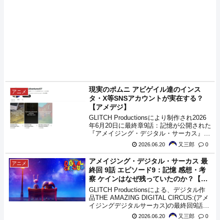
現実のポムニ アビゲイル達のインス
アニメ
タ・X等SNSアカウントが実在する？
【アメデジ】
GLITCH Productionsにより制作され2026
年6月20日に最終章9話：記憶が公開された
『アメイジング・デジタル・サーカス』、
その中で登場した現実のポムニ達の各種
2026.06.20
又三郎
0
SNSアカウントが、実際に用意されていた
かもしれないようです。
アメイジング・デジタル・サーカス 最
アニメ
終回 9話 エピソード9：記憶 感想・考
察 ケインはなぜ残っていたのか？【ア
メデジ】
GLITCH Productionsによる、デジタル作
品THE AMAZING DIGITAL CIRCUS:(アメ
イジングデジタルサーカス)の最終回9話
『記憶』 が2026年6月16日にYoutubeで公
2026.06.20
又三郎
0