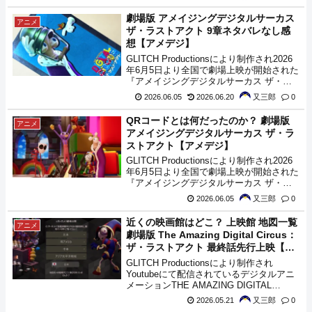
開されました。この記事は9話を視聴した
感想・考察記事となります。本編のネタバ
劇場版 アメイジングデジタルサーカス
アニメ
レも含まれますので注意してください。
ザ・ラストアクト 9章ネタバレなし感
想【アメデジ】
GLITCH Productionsにより制作され2026
年6月5日より全国で劇場上映が開始された
『アメイジングデジタルサーカス ザ・ラ
ストアクト』。本編の8章と最終章である9
2026.06.05
2026.06.20
又三郎
0
章をまとめて1つの作品として上映された
劇場版となっており、そちらを視聴してき
QRコードとは何だったのか？ 劇場版
アニメ
たので感想記事になります。なお、本作は
アメイジングデジタルサーカス ザ・ラ
最終章9章での本編冒頭で6月20日(土)の
ストアクト【アメデジ】
Youtubeでの無料公開までネタバレは厳禁
とされていますので、9章部分はネタバレ
GLITCH Productionsにより制作され2026
なしでの感想記事となります。
年6月5日より全国で劇場上映が開始された
『アメイジングデジタルサーカス ザ・ラ
ストアクト』、QRコードの話があったの
2026.06.05
又三郎
0
ですが上映後もよくわからなかったので調
べた情報をまとめておきます。
近くの映画館はどこ？ 上映館 地図一覧
アニメ
劇場版 The Amazing Digital Circus：
ザ・ラストアクト 最終話先行上映【ア
メデジ】
GLITCH Productionsにより制作され
Youtubeにて配信されているデジタルアニ
メーションTHE AMAZING DIGITAL
CIRCUS(アメイジングデジタルサーカ
2026.05.21
又三郎
0
ス)。その最終章となる9話は、8話と合わ