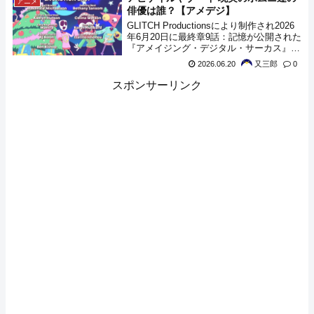
アニメ
演出、イースターエッグが実装されたよう
俳優は誰？【アメデジ】
です。
GLITCH Productionsにより制作され2026
年6月20日に最終章9話：記憶が公開された
『アメイジング・デジタル・サーカス』、
その中ではポムニ達の現実の姿が実際に登
2026.06.20
又三郎
0
場していました。そして、そのクレジット
では、LIVEACTION CAST として演じら
スポンサーリンク
れた人物が紹介されていましたので調べて
みた結果をメモしておきます。