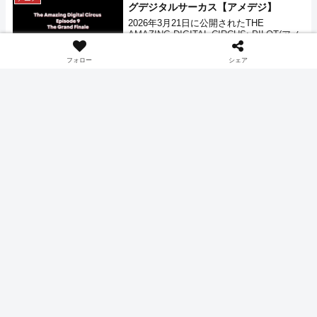
グデジタルサーカス【アメデジ】
ていましたが、9話『フィナーレ』の予告
映像が4月11日に公開されました。
2026年3月21日に公開されたTHE
AMAZING DIGITAL CIRCUS: PILOT(アメ
イジングデジタルサーカス)の8話『くぁw
せdrftgyふじこlp』のラストにて最終話と
フォロー
シェア
2026.03.21
又三郎
0
なる9話のYoutubeでの配信が告知されまし
た。
赤い玉・青い玉とスクラッチ アメイジ
アニメ
ング・デジタル・サーカス 8話 エピソ
ード8：くぁwせdrftgyふじこlp 感想・
考察【アメデジ】
GLITCH Productionsによる、デジタル作
品THE AMAZING DIGITAL CIRCUS:(アメ
イジングデジタルサーカス)8話『くぁwせ
drftgyふじこlp』 が2026年3月21日に
2026.03.21
又三郎
2
Youtubeで公開されました。この記事は8話
を視聴した感想・考察記事となります。本
アメデジ最新話は何時更新？【アメデ
アニメ
編のネタバレも含まれますので注意してく
ジ】
ださい。
GLITCH Productionsにより制作され
Youtubeにて2023年10月14日より配信され
ているデジタルアニメーションTHE
AMAZING DIGITAL CIRCUS: PILOT(アメ
2026.03.20
又三郎
1
イジングデジタルサーカス)、その最新話
は何時ごろ更新されるのか？
アメイジングデジタルサーカス 8話
アニメ
『くぁwせdrftgyふじこlp』予告映像公
開【アメデジ】