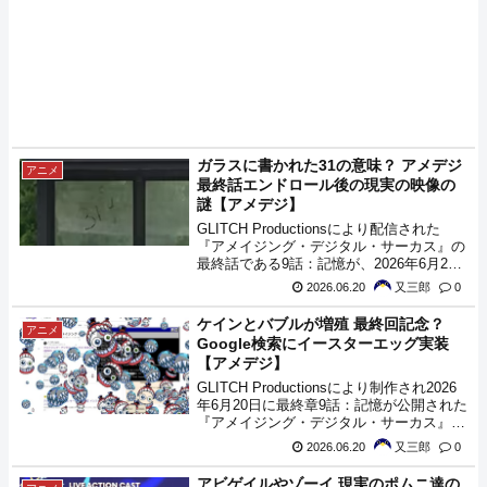
ガラスに書かれた31の意味？ アメデジ
アニメ
最終話エンドロール後の現実の映像の
謎【アメデジ】
GLITCH Productionsにより配信された
『アメイジング・デジタル・サーカス』の
最終話である9話：記憶が、2026年6月20
日に公開されました。その中で、最終話の
2026.06.20
又三郎
0
エンドロールが流れた後に流れる、現実の
ポムニ達がバス停に揃う映像の中に、気に
ケインとバブルが増殖 最終回記念？
アニメ
なる描写があり話題になっているようで
Google検索にイースターエッグ実装
す。その描写とは、皆が並ぶバス停の後ろ
【アメデジ】
のガラスに描かれた数字。ラガタの左上あ
たりに『31』という数字が描かれており、
GLITCH Productionsにより制作され2026
ここに何か意味があるのかと考察がされて
年6月20日に最終章9話：記憶が公開された
いるようです。
『アメイジング・デジタル・サーカス』、
それを記念してなのかGoogle検索でのアメ
2026.06.20
又三郎
0
イジング・デジタル・サーカス関連の検索
結果に、ケインとバブルが増殖する特殊な
アビゲイルやゾーイ 現実のポムニ達の