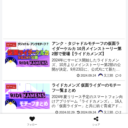
アンク・タジャドルモチーフの仮面ラ
ゲーム
イダーケルカ 10月メインストーリー第
2部で登場【ライドカメンズ】
2024年にサービス開始したライドカメン
ズ、10月よりメインストーリー第2部の公
開が決定。9月23日に、公式Xにて新たな
仮面ライダー『仮面ライダーケルカ』のシ
2024.09.24
又三郎
0
ルエットが公開されました。
ライドカメンズ 仮面ライダーのモチー
ゲーム
フ一覧まとめ
2024年夏リリース予定のスマートフォン向
けアプリゲーム『ライドカメンズ』、16人
の「仮面ライダー」と共に紡ぐ育成アドベ
ンチャーゲーム。仮面ライダーを題材とし
2024.02.29
2024.09.24
又三郎
2
たちょっと異色のアプリゲームとなってお
り、登場するライダーの情報は公式Xにて
少しずつ公開されています。また、この作
フォロー
シェア