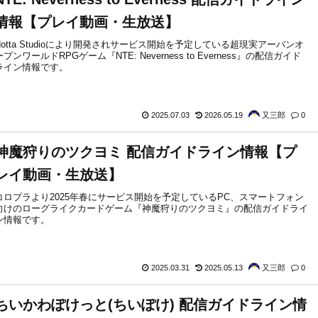
情報【プレイ動画・生放送】
Hotta Studioにより開発されサービス開始を予定している超現実アーバンオ
ープンワールドRPGゲーム『NTE: Neverness to Everness』の配信ガイド
ライン情報です。
2025.07.03
2026.05.19
又三郎
0
神魔狩りのツクヨミ 配信ガイドライン情報【プ
レイ動画・生放送】
コロプラより2025年春にサービス開始を予定しているPC、スマートフォン
向けのローグライクカードゲーム『神魔狩りのツクヨミ』の配信ガイドライ
ン情報です。
2025.03.31
2025.05.13
又三郎
0
ちいかわぽけっと(ちいぽけ) 配信ガイドライン情