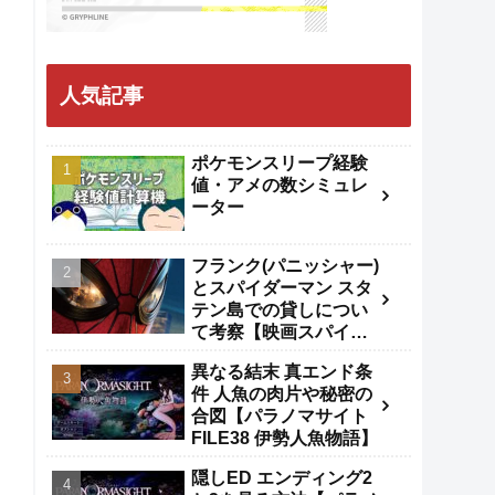
人気記事
ポケモンスリープ経験
値・アメの数シミュレ
ーター
フランク(パニッシャー)
とスパイダーマン スタ
テン島での貸しについ
て考察【映画スパイダ
ーマンBND】
異なる結末 真エンド条
件 人魚の肉片や秘密の
合図【パラノマサイト
FILE38 伊勢人魚物語】
隠しED エンディング2