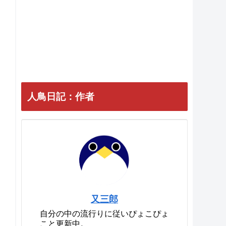
人鳥日記：作者
又三郎
自分の中の流行りに従いぴょこぴょ
こと更新中。