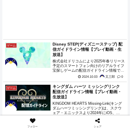
Disney STEP(ディズニーステップ) 配
ゲーム
信ガイドライン情報【プレイ動画・生
放送】
株式会社ドリコムにより2025年春リリース
予定のスマートフォン向けのリアルライフ
宝探しゲームの配信ガイドライン情報で
す。
2024.10.03
又三郎
0
キングダム ハーツ ミッシングリンク
ゲーム
配信ガイドライン情報【プレイ動画・
生放送】
KINGDOM HEARTS Missing-Link(キング
ダムハーツミッシングリンク)は、スクウ
ェア・エニックスより2024年にiOS、
Androidにてサービス開始の、キングダム
2023.10.31
又三郎
0
ハーツシリーズのモバイルアプリの配信ガ
イドラインの情報についてまとめ。
フォロー
シェア
キングダム ハーツ シリーズ 配信ガイ