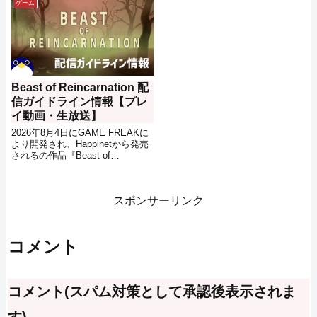
ゲーム
繰り広げられる死と隣り合わせの
イアクション『THE DUSK
仮想世界に囚われたプレイヤー達
BLOODS』の配信ガイドライン情
を描く『Echoes of Aincrad』の配
報です。
信ガイドライン情報です。
Beast of Reincarnation 配
信ガイドライン情報【プレ
イ動画・生放送】
2026年8月4日にGAME FREAKに
より開発され、Happinetから発売
されるの作品『Beast of
Reincarnation』の配信ガイドライ
ン情報です。
スポンサーリンク
コメント
コメント(スパム対策として承認後表示されま