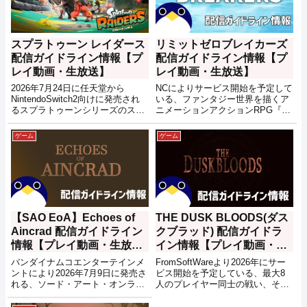
スプラトゥーン レイダース
リミットゼロブレイカーズ
配信ガイドライン情報【プ
配信ガイドライン情報【プ
レイ動画・生放送】
レイ動画・生放送】
2026年7月24日に任天堂から
NCによりサービス開始を予定して
NintendoSwitch2向けに発売され
いる、ファンタジー世界を描くア
るスプラトゥーンシリーズのスピ
ニメーションアクションRPG『リ
ンオフ作品『スプラトゥーン レイ
ミットゼロブレイカーズ』の配信
ダース』の配信ガイドライン情報
ガイドライン情報です。
ゲーム
ゲーム
です。
【SAO EoA】Echoes of
THE DUSK BLOODS(ダス
Aincrad 配信ガイドライン
クブラッド) 配信ガイドラ
情報【プレイ動画・生放
イン情報【プレイ動画・生
送】
放送】
バンダイナムコエンターテインメ
FromSoftWareより2026年にサー
ントにより2026年7月9日に発売さ
ビス開始を予定している、最大8
れる、ソード・アート・オンライ
人のプレイヤー同士の戦い、そし
ン(SAO)シリーズの始まりの舞
てプレイヤーと敵との戦いが展開
台、浮遊城(アインクラッド)にて
されるPvPvEベースのマルチプレ