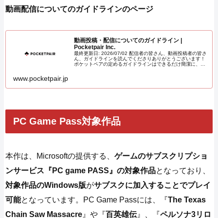
動画配信についてのガイドラインのページ
動画投稿・配信についてのガイドライン |
Pocketpair Inc.
最終更新日: 2026/07/02 配信者の皆さん、動画投稿者の皆さ
ん、ガイドラインを読んでくださりありがとうございます！
ポケットペアの定めるガイドラインはできるだけ簡潔に、ほ
とんど制限が生じないように設定しています。そ
www.pocketpair.jp
PC Game Pass対象作品
本作は、Microsoftの提供する、
ゲームのサブスクリプショ
ンサービス『PC game PASS』の対象作品
となっており、
対象作品のWindows版
が
サブスクに加入することでプレイ
可能
となっています。PC Game Passには、『
The Texas
Chain Saw Massacre
』や『
百英雄伝
』、『
ペルソナ3リロ