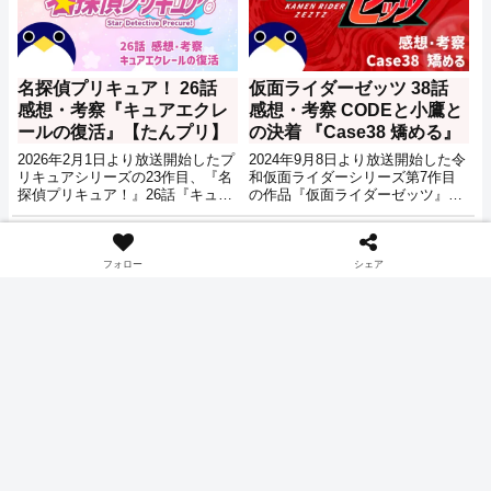
名探偵プリキュア！ 26話
仮面ライダーゼッツ 38話
感想・考察『キュアエクレ
感想・考察 CODEと小鷹と
ールの復活』【たんプリ】
の決着 『Case38 矯める』
2026年2月1日より放送開始したプ
2024年9月8日より放送開始した令
リキュアシリーズの23作目、『名
和仮面ライダーシリーズ第7作目
探偵プリキュア！』26話『キュア
の作品『仮面ライダーゼッツ』38
エクレールの復活』の感想記事で
話『Case38 矯める』の感想・考
す。
察記事です。
アニメ
感想
フォロー
シェア
名探偵プリキュア！ 15話
仮面ライダーゼッツ 35話
感想・考察『森亜るるかの
感想・考察 ねむはナイトメ
秘密』【たんプリ】
ア？ 『Case35 繋がる』
2026年2月1日より放送開始したプ
2024年9月8日より放送開始した令
リキュアシリーズの23作目、『名
和仮面ライダーシリーズ第7作目
探偵プリキュア！』15話『森亜る
の作品『仮面ライダーゼッツ』35
るかの秘密』の感想記事です。
話『Case35 繋がる』の感想・考