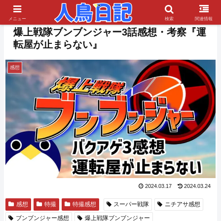
PR
メニュー
検索
関連情報
爆上戦隊ブンブンジャー3話感想・考察『運
転屋が止まらない』
感想
2024.03.17
2024.03.24
感想
特撮
特撮感想
スーパー戦隊
ニチアサ感想
ブンブンジャー感想
爆上戦隊ブンブンジャー