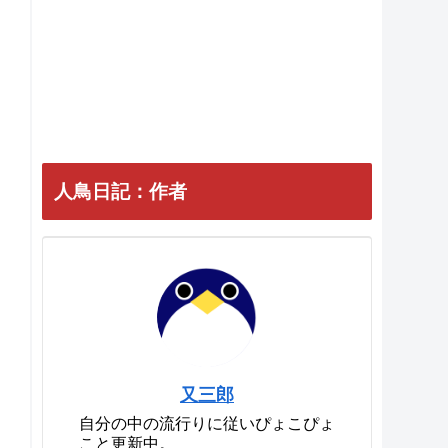
人鳥日記：作者
又三郎
自分の中の流行りに従いぴょこぴょ
こと更新中。