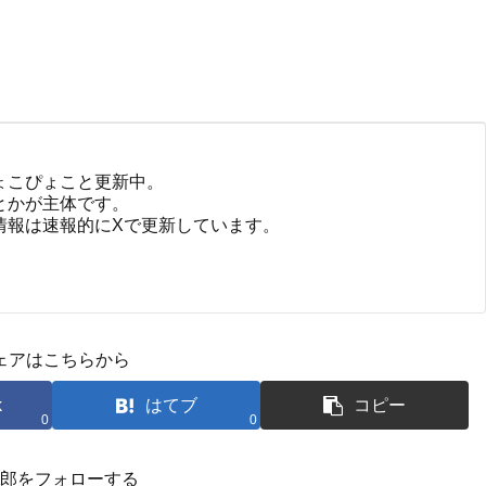
ょこぴょこと更新中。
とかが主体です。
情報は速報的にXで更新しています。
ェアはこちらから
k
はてブ
コピー
0
0
郎をフォローする