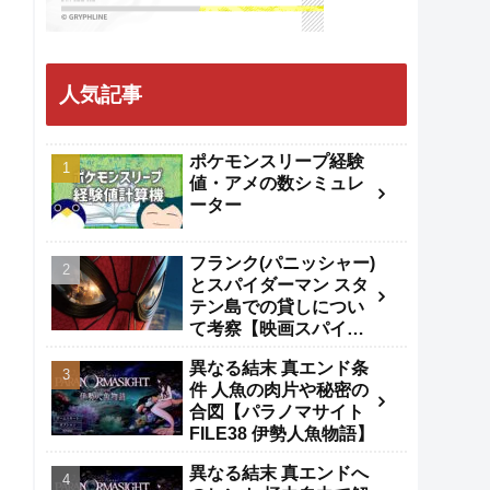
人気記事
ポケモンスリープ経験
値・アメの数シミュレ
ーター
フランク(パニッシャー)
とスパイダーマン スタ
テン島での貸しについ
て考察【映画スパイダ
ーマンBND】
異なる結末 真エンド条
件 人魚の肉片や秘密の
合図【パラノマサイト
FILE38 伊勢人魚物語】
異なる結末 真エンドへ