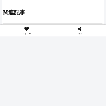
関連記事
ゲーム
ゲーム
フォロー
シェア
スプラトゥーン レイダース
アニモ(ANIMO) 配信ガイド
配信ガイドライン情報【プ
ライン情報【プレイ動画・
レイ動画・生放送】
生放送】
2026年7月24日に任天堂から
Pawprint Studioより配信されるオ
NintendoSwitch2向けに発売され
ープンワールドを舞台にしたマル
るスプラトゥーンシリーズのスピ
チプレイ対応のモンスター収集
ンオフ作品『スプラトゥーン レイ
RPG『アニモ』の配信ガイドライ
ダース』の配信ガイドライン情報
ン情報です。
ゲーム
ゲーム
です。