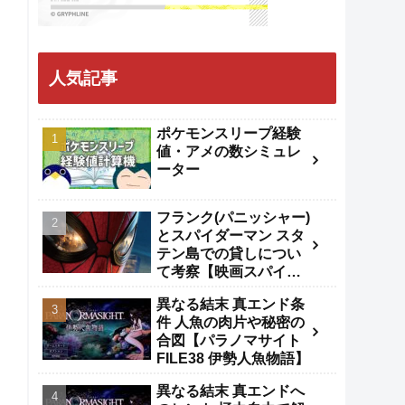
人気記事
ポケモンスリープ経験
値・アメの数シミュレ
ーター
フランク(パニッシャー)
とスパイダーマン スタ
テン島での貸しについ
て考察【映画スパイダ
ーマンBND】
異なる結末 真エンド条
件 人魚の肉片や秘密の
合図【パラノマサイト
FILE38 伊勢人魚物語】
異なる結末 真エンドへ