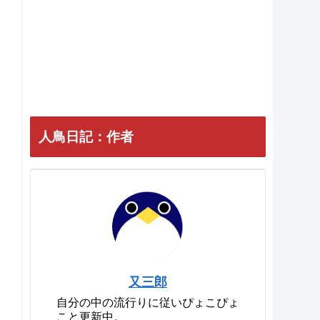
人鳥日記：作者
又三郎
自分の中の流行りに従いぴょこぴょ
こと更新中。