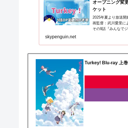
オープニング変更点
ケット
2025年夏より放送
画監督：武川愛里によ
その9話『みんなで
変更されており、色
skypenguin.net
変更点やOPに込め
も含みますので未試
Turkey! Blu-ray 上