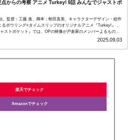
からの考察 アニメ Turkey! 9話 みんなでジャストポ
開始。監督：工藤 進、脚本：蛭田直美、キャラクターデザイン・総作
るボウリング×タイムスリップのオリジナルアニメ『Turkey!』 、
ジャストポケット』では、OPの映像が戸倉家のメンバーよるものに
々と気になる描写が追加されました。 この記事では過去のOPとの
2025.09.03
られた意味について考察していきます。アニメのネタバレとなる要素
聴の方はご注意してください。
巻
楽天でチェック
Amazonでチェック