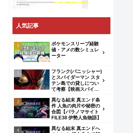
人気記事
ポケモンスリープ経験
値・アメの数シミュレ
ーター
フランク(パニッシャー)
とスパイダーマン スタ
テン島での貸しについ
て考察【映画スパイダ
ーマンBND】
異なる結末 真エンド条
件 人魚の肉片や秘密の
合図【パラノマサイト
FILE38 伊勢人魚物語】
異なる結末 真エンドへ