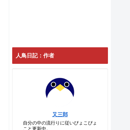
人鳥日記：作者
又三郎
自分の中の流行りに従いぴょこぴょ
こと更新中。