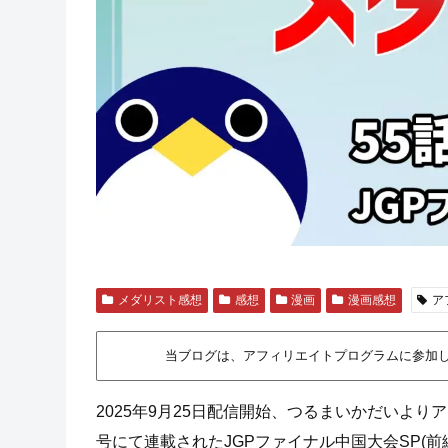
メダリスト感想
感想
漫画
漫画感想
ア
当ブログは、アフィリエイトプログラムに参加
2025年9月25日配信開始、つるまいかだいより
号にて連載されたJGPファイナル中国大会SP(