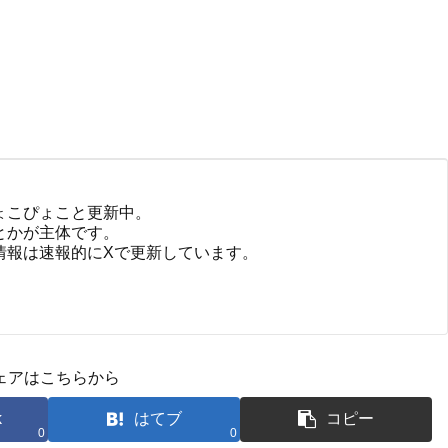
ょこぴょこと更新中。
とかが主体です。
情報は速報的にXで更新しています。
ェアはこちらから
k
はてブ
コピー
0
0