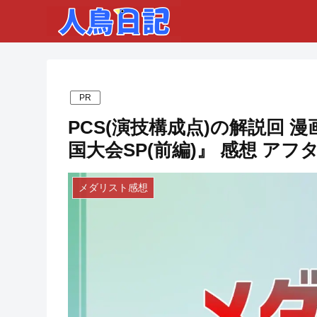
PR
PCS(演技構成点)の解説回 
国大会SP(前編)』 感想 アフ
メダリスト感想