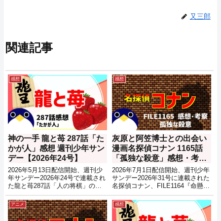
又三郎
関連記事
感想
感想
神の一手 龍と苺 287話「た
灰原と阿笠博士との出会い
かが人」感想 週刊少年サン
漫画名探偵コナン 1165話
デー【2026年24号】
「孤独な殺意」感想・考
察・推理【週刊少年サンデ
2026年5月13日配信開始、週刊少
2026年7月1日配信開始、週刊少年
ー2026年32号】
年サンデー2026年24号で連載され
サンデー2026年31号に連載された
た龍と苺287話「人の将棋」の感
名探偵コナン、FILE1164『命懸け
想記事です。ネタバレもあるので
のイタズラ』の感想・考察記事で
注意してください。
す。ネタバレもあるので注意して
アニメ
感想
ください。