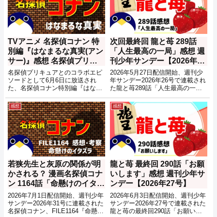
TVアニメ 名探偵コナン 特
次回最終回 龍と苺 289話
別編『はなまるな真実(アン
「人生最高の一局」感想 週
サー)』感想 名探偵プリキ
刊少年サンデー【2026年26
ュアコラボ
号】
名探偵プリキュアとのコラボエピ
2026年5月27日配信開始、週刊少
ソードとして6月6日に放送され
年サンデー2026年26号で連載され
た、名探偵コナン特別編『はなま
た龍と苺289話「人生最高の一
るな真実(アンサー)』の感想記事
局」の感想記事です。ネタバレも
となります。ネタバレも含みます
あるので注意してください。
感想
感想
のでご注意ください。
若狭先生と灰原の関係が明
龍と苺 最終回 290話「お願
かされる？ 漫画名探偵コナ
いします」感想 週刊少年サ
ン 1164話「命懸けのイタズ
ンデー【2026年27号】
ラ」感想・考察・推理【週
2026年7月1日配信開始、週刊少年
2026年6月3日配信開始、週刊少年
刊少年サンデー2026年31
サンデー2026年31号に連載された
サンデー2026年27号で連載された
名探偵コナン、FILE1164『命懸け
龍と苺の最終回290話「お願いし
号】