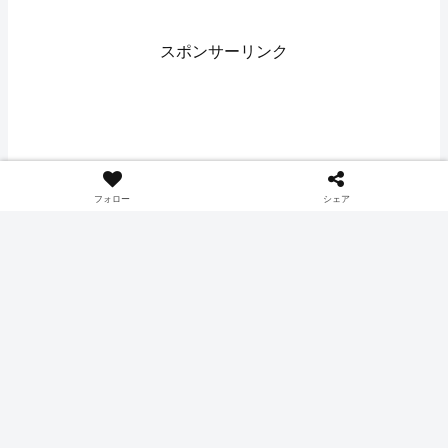
のイタズラ』の感想・考察記事で
ます」の感想記事です。ネタバレ
す。ネタバレもあるので注意して
もあるので注意してください。
ください。
スポンサーリンク
フォロー
シェア