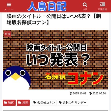
PR
メニュー
検索
関連情報
映画のタイトル・公開日はいつ発表？【劇
場版名探偵コナン】
映画
2025.10.01
2026.05.20
映画
漫画
名探偵コナン
週刊少年サンデー