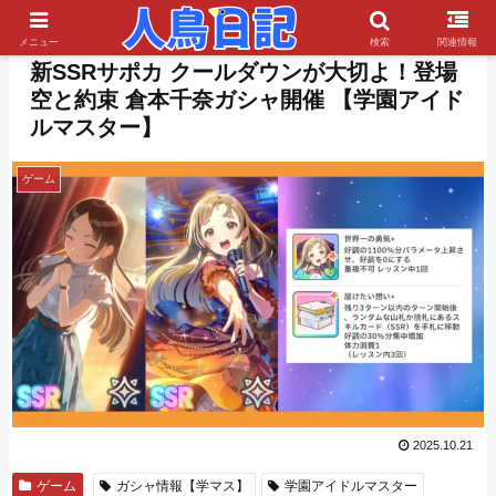
PR
メニュー
検索
関連情報
新SSRサポカ クールダウンが大切よ！登場
空と約束 倉本千奈ガシャ開催 【学園アイド
ルマスター】
ゲーム
2025.10.21
ゲーム
ガシャ情報【学マス】
学園アイドルマスター