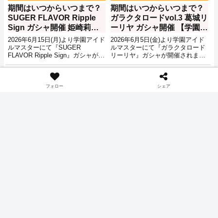
期間はいつからいつまで？
期間はいつからいつまで？
SUGER FLAVOR Ripple
ガラクタロードvol.3 葛城リ
Sign ガシャ開催 姫崎莉波
ーリヤ ガシャ開催 【学園ア
有村麻央 ユニット限定【学
イドルマスター】
2026年6月15日(月)より学園アイド
2026年6月5日(金)より学園アイド
園アイドルマスター】
ルマスターにて『SUGER
ルマスターにて『ガラクタロード
FLAVOR Ripple Sign』ガシャが開
リーリヤ』ガシャが開催されま
催されます。新たなpSSRとして
す。新たなpSSRとして『ガラク
『SUGER FLAVOR 有村麻央』、
タロード 葛城リーリヤ』、
ゲーム
ゲーム
『SUGER FLAVOR 姫崎莉波』、
sSSR『私を楽しませろ』 が登
sSSR『どーなっちゃうの
場。期間は2026年6月15日(月)まで
フォロー
シェア
～？』。sSR『ゆずれないもの』
となっています。
が登場。期間は2026年6月26日(金)
までとなっています。
期間はいつからいつまで？
期間はいつからいつまで？
ガラクタロードvol.2 篠沢広
GO MY WAY!! ことね ガシ
ガシャ開催 【学園アイドル
ャ開催 【学園アイドルマス
マスター】
ター】
2026年5月26日(火)より学園アイド
2026年6月26日(金)より学園アイド
ルマスターにて『ガラクタロード
ルマスターにて『GO MY WAY!!
広』ガシャが開催されます。新た
ことね』ガシャが開催されます。
なpSSRとして『ガラクタロード
新たなpSSRとして『GO MY
篠沢広』、sSSR『私たちも成長
WAY!! 藤田ことね』に加え、サポ
エンタメニュース
ゲーム
していくぞ…！』 が登場。期間は
ートSSR『おでん、通りま～す
2026年6月5日(金)までとなってい
ッ！』、サポートSR『ゆるるんあ
ます。
くび顔』が追加。期間は7月8日