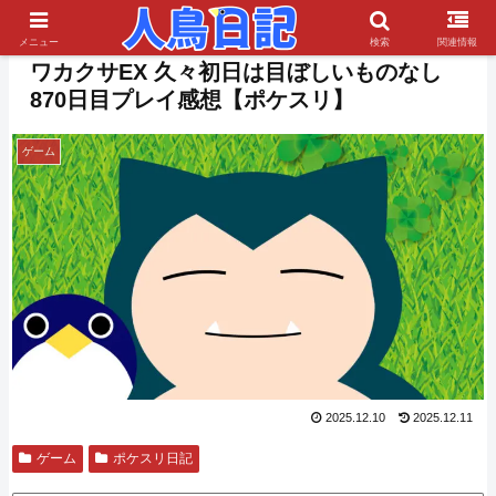
PR
メニュー
検索
関連情報
ワカクサEX 久々初日は目ぼしいものなし
870日目プレイ感想【ポケスリ】
ゲーム
2025.12.10
2025.12.11
ゲーム
ポケスリ日記