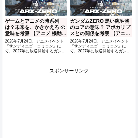
ゲームとアニメの時系列
ガンダムZERO 黒い腕や胸
は？未来を、かきかえろ の
のコアの意味？ アポカリプ
意味を考察 【アニメ 機動戦
スとの関係を考察 【アニメ
士ガンダムRG XARX-
機動戦士ガンダムRG
2026年7月24日、アニメイベント
2026年7月24日、アニメイベント
ZERO（アレックスゼ
XARX-ZERO（アレックス
『サンディエゴ・コミコン』に
『サンディエゴ・コミコン』に
て、2027年に放送開始するガンダ
て、2027年に放送開始するガンダ
ロ）】
ゼロ）】
ムシリーズの最新作『機動戦士ガ
ムシリーズの最新作『機動戦士ガ
ンダムRG XARX-ZERO』の情報
ンダムRG XARX-ZERO』の情報
が公開、Youtube(ガンダムチャン
が公開。それに合わせて、
スポンサーリンク
ネル)でも、関連する動画の投稿が
Youtubeなどでも新作発表が行わ
開始されました。本作は、
れました。主人公機とされている
RGprojectと呼ばれる企画の作品
ガンダムZEROに気になる描写を
となっており、2026年6月に発表
まとめ。
された『GUNDAM ROGUE
ORBIT』とA.A.(アフターアポカリ
プス)という世界観を共有する作品
となっていることが告知されまし
た。