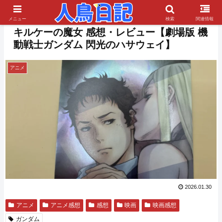
PR
メニュー
検索
関連情報
キルケーの魔女 感想・レビュー【劇場版 機
動戦士ガンダム 閃光のハサウェイ】
アニメ
2026.01.30
アニメ
アニメ感想
感想
映画
映画感想
ガンダム