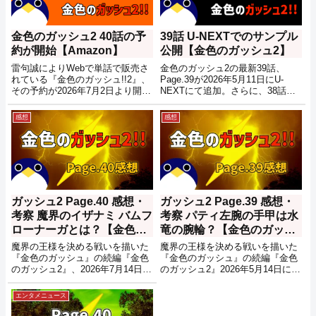
金色のガッシュ2 40話の予
39話 U-NEXTでのサンプル
約が開始【Amazon】
公開【金色のガッシュ2】
雷句誠によりWebで単話で販売さ
金色のガッシュ2の最新39話、
れている『金色のガッシュ!!2』、
Page.39が2026年5月11日にU-
その予約が2026年7月2日より開始
NEXTにて追加。さらに、38話の
されました。
冒頭部分がサンプルとして公開済
みとなっています。こちらのサン
感想
感想
プルはU-NEXTへの会員登録不要
で読むことが可能です。
ガッシュ2 Page.40 感想・
ガッシュ2 Page.39 感想・
考察 魔界のイザナミ バムフ
考察 パティ左腕の手甲は水
ローナーガとは？【金色の
竜の腕輪？【金色のガッシ
ガッシュ2】
ュ2】
魔界の王様を決める戦いを描いた
魔界の王様を決める戦いを描いた
『金色のガッシュ』の続編『金色
『金色のガッシュ』の続編『金色
のガッシュ2』、2026年7月14日に
のガッシュ2』2026年5月14日に発
発売された最新話Page.40の感想
売された最新話Page.39の感想文
文となります。40話のネタバレが
となります。39話のネタバレが含
エンタメニュース
含まれますので、未読の方は注意
まれますので、未読の方は注意し
してください。
てください。