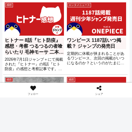
感想
エンタメニュース
ヒトナー 8話『ヒト防疫』
ワンピース 1187話いつ掲
感想・考察 つるつるの者喰
載？ ジャンプの発売日
らいたり 毛神モーサ 二本足
定期的に休載が挟まれることがあ
の起源は何を意味する？
るワンピース、次回の掲載がいつ
2026年7月1日ジャンプ＋にて掲載
になるのか？というのがたまに気
【ジャンプ＋】
された『ヒトナー』の8話『ヒト
になるので発売日の情報をメモし
防疫』の感想と考察記事です。ネ
ておきます。
タバレもあるので注意してくださ
い。
感想
感想
フォロー
シェア
ワブル王子 息子と娘の呼び
雨の神ザザとシャンドラの
方の違いは何巻何話にあっ
関係？ ワンピース 1182話
た？
『ザザ』感想・考察【2026