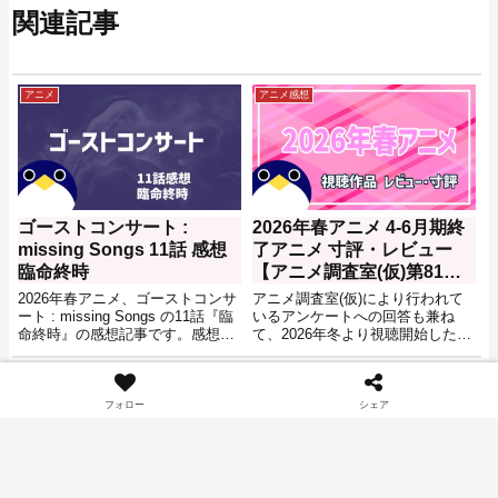
関連記事
アニメ
アニメ感想
ゴーストコンサート :
2026年春アニメ 4-6月期終
missing Songs 11話 感想
了アニメ 寸評・レビュー
臨命終時
【アニメ調査室(仮)第81回
アンケート参加】
2026年春アニメ、ゴーストコンサ
アニメ調査室(仮)により行われて
ート : missing Songs の11話『臨
いるアンケートへの回答も兼ね
命終時』の感想記事です。感想に
て、2026年冬より視聴開始したア
はネタバレ等含まれますのでご注
ニメのレビュー記事となります。
意ください。
アニメ
アニメ
フォロー
シェア