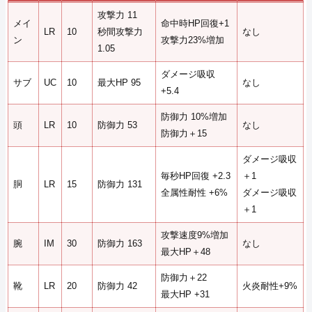
攻撃力 11
メイ
命中時HP回復+1
LR
10
秒間攻撃力
なし
ン
攻撃力23%増加
1.05
ダメージ吸収
サブ
UC
10
最大HP 95
なし
+5.4
防御力 10%増加
頭
LR
10
防御力 53
なし
防御力＋15
ダメージ吸収
毎秒HP回復 +2.3
＋1
胴
LR
15
防御力 131
全属性耐性 +6%
ダメージ吸収
＋1
攻撃速度9%増加
腕
IM
30
防御力 163
なし
最大HP＋48
防御力＋22
靴
LR
20
防御力 42
火炎耐性+9%
最大HP +31