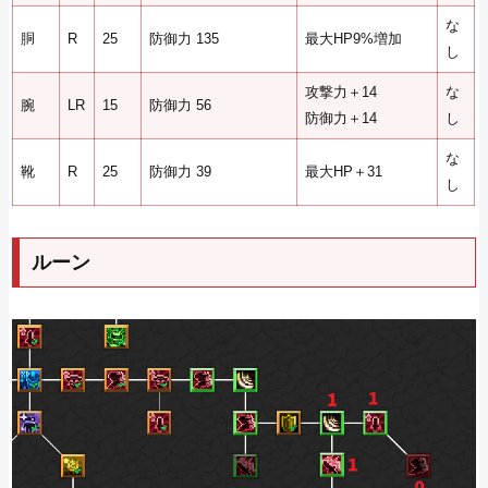
な
胴
R
25
防御力 135
最大HP9%増加
し
攻撃力＋14
な
腕
LR
15
防御力 56
防御力＋14
し
な
靴
R
25
防御力 39
最大HP＋31
し
ルーン