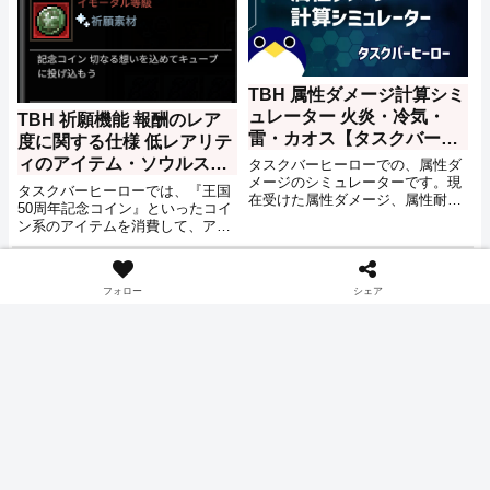
TBH 属性ダメージ計算シミ
ュレーター 火炎・冷気・
TBH 祈願機能 報酬のレア
雷・カオス【タスクバーヒ
度に関する仕様 低レアリテ
ーロー】
ィのアイテム・ソウルスト
タスクバーヒーローでの、属性ダ
メージのシミュレーターです。現
ーンが出るのは不具合との
タスクバーヒーローでは、『王国
在受けた属性ダメージ、属性耐
発表【タスクバーヒーロ
50周年記念コイン』といったコイ
性、ダメージ軽減、ダメージ吸収
ン系のアイテムを消費して、アイ
ー】
のパラメータを入力し、装備や装
テムを獲得する祈願と呼ばれる機
飾などで変更後のそれぞれの耐性
能が用意されています。2026年6
ゲーム
ゲーム
パラメータを入力することで変更
月18日、その祈願機能に関して公
後のパラメータで受けるダメージ
フォロー
シェア
式Discordにて一部の不具合が発表
を計算します。誤差が出ることが
され、今後のアップデートでの修
ありますのでご注意ください。
正が告知されました。
TBH トーメント ステージ
TBH ログの設定画面はど
2-7 クリア時のレベル・編
こ？ ログの内容や時間表示
成 プリーストPT 【タスク
の変更方法 【タスクバーヒ
バーヒーロー】
タスクバーヒーローで、難易度ト
ーロー】
ログの表示内容や、横に時間を表
ーメント ステージ 2-7『真夜中の
示するといった設定ができるので