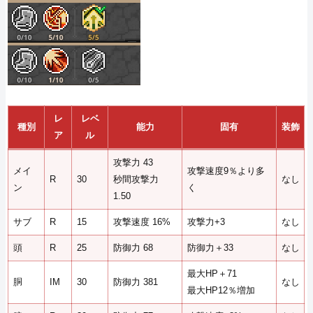
レ
レベ
種別
能力
固有
装飾
ア
ル
攻撃力 43
メイ
攻撃速度9％より多
R
30
秒間攻撃力
なし
ン
く
1.50
サブ
R
15
攻撃速度 16%
攻撃力+3
なし
頭
R
25
防御力 68
防御力＋33
なし
最大HP＋71
胴
IM
30
防御力 381
なし
最大HP12％増加