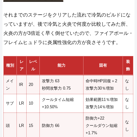
それまでのステージをクリアした流れで冷気のビルドにな
っていますが、後で冷気と火炎で何度か比較してみた所、
火炎の方が3倍近く早く倒せていたので、ファイアボール・
フレイムヒュドラに炎属性強化の方が良さそうです。
レ
レベ
装
種別
能力
固有
ア
ル
飾
メイ
攻撃力 63
命中時HP回復＋2
な
IR
20
ン
秒間攻撃力 0.75
攻撃力30％増加
し
クールタイム短縮
効果範囲11％増加
な
サブ
LR
10
+10.50%
攻撃力14％増加
し
防御力+22
な
頭
LR
15
防御力 66
クールダウン短縮
し
+1.7%