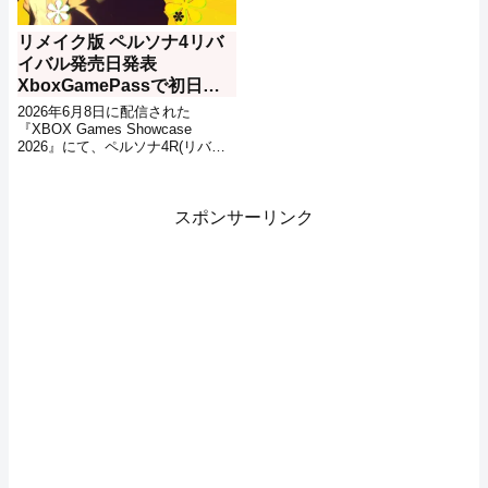
リメイク版 ペルソナ4リバ
イバル発売日発表
XboxGamePassで初日配
信も【ペルソナ4R】
2026年6月8日に配信された
『XBOX Games Showcase
2026』にて、ペルソナ4R(リバイ
バル)の新たな映像が公開。日常生
活や、戦闘など様々なゲームプレ
イの映像の公開と共に、その発売
スポンサーリンク
日が2027年2月18日になることが
発表されました。