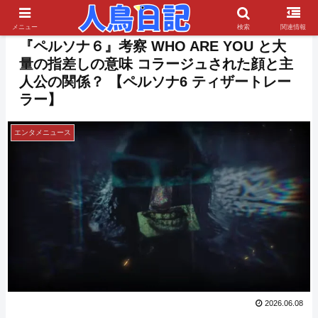
PR
メニュー
検索
関連情報
『ペルソナ６』考察 WHO ARE YOU と大
量の指差しの意味 コラージュされた顔と主
人公の関係？ 【ペルソナ6 ティザートレー
ラー】
エンタメニュース
2026.06.08