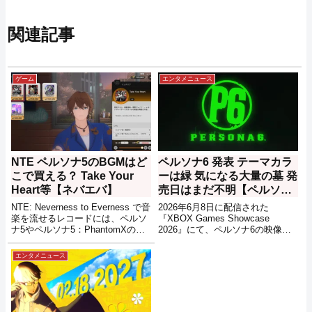
関連記事
ゲーム
エンタメニュース
NTE ペルソナ5のBGMはど
ペルソナ6 発表 テーマカラ
こで買える？ Take Your
ーは緑 気になる大量の墓 発
Heart等【ネバエバ】
売日はまだ不明【ペルソナ
6】
NTE: Neverness to Everness で音
2026年6月8日に配信された
楽を流せるレコードには、ペルソ
『XBOX Games Showcase
ナ5やペルソナ5：PhantomXの楽
2026』にて、ペルソナ6の映像が
曲が流せるものが用意されていま
公開されました。今回公開された
す。それらを購入できる場所の情
映像では、大量の墓が描かれる不
エンタメニュース
報をメモしておきます。
気味な景色、ノイズにまみれた映
像の中では大量の指が誰かを指さ
しており、これまでのシリーズと
もまた少し違うホラーな雰囲気が
感じ取れます。