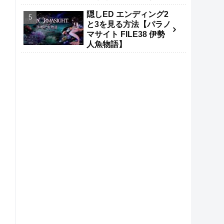
人気記事
ポケモンスリープ経験
値・アメの数シミュレ
ーター
フランク(パニッシャー)
とスパイダーマン スタ
テン島での貸しについ
て考察【映画スパイダ
ーマンBND】
異なる結末 真エンド条
件 人魚の肉片や秘密の
合図【パラノマサイト
FILE38 伊勢人魚物語】
異なる結末 真エンドへ