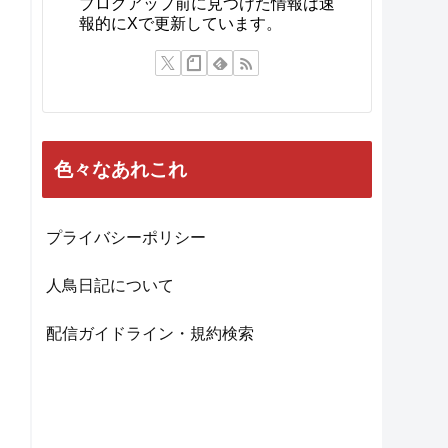
人鳥日記：作者
又三郎
自分の中の流行りに従いぴょこぴょ
こと更新中。