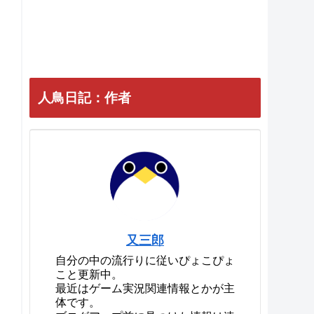
のヒント 極力自力で解
きたい方向け【パラノ
マサイト FILE38 伊勢
人魚物語】
隠しED エンディング2
と3を見る方法【パラノ
マサイト FILE38 伊勢
人魚物語】