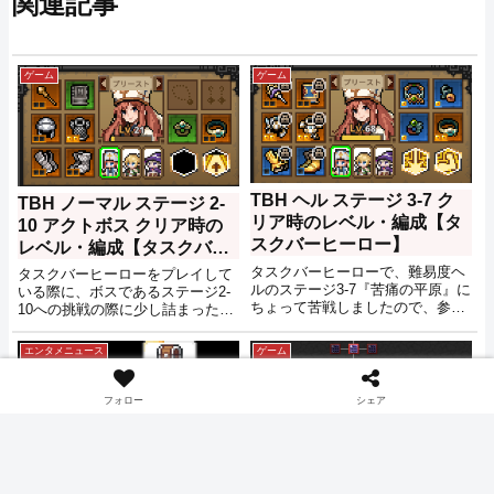
関連記事
ゲーム
ゲーム
TBH ヘル ステージ 3-7 ク
TBH ノーマル ステージ 2-
リア時のレベル・編成【タ
10 アクトボス クリア時の
スクバーヒーロー】
レベル・編成【タスクバー
ヒーロー】
タスクバーヒーローで、難易度ヘ
タスクバーヒーローをプレイして
ルのステージ3-7『苦痛の平原』に
いる際に、ボスであるステージ2-
ちょって苦戦しましたので、参考
10への挑戦の際に少し詰まったの
がてらレベルや編成などをメモし
で、参考がてらクリアできた時の
ておきます。
レベルや編成などをメモしておき
エンタメニュース
ゲーム
ます。
フォロー
シェア
アプリ再起動による宝箱の
連続ドロップ ドロップ間隔
TBH 倉庫拡張 ページを増