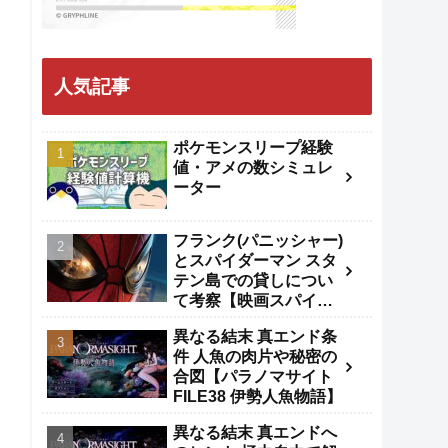
人気記事
ポケモンスリープ経験
値・アメの数シミュレ
ーター
フランク(パニッシャー)
とスパイダーマン スタ
テン島での貸しについ
て考察【映画スパイダ
ーマンBND】
異なる結末 真エンド条
件 人魚の肉片や秘密の
合図【パラノマサイト
FILE38 伊勢人魚物語】
異なる結末 真エンドへ