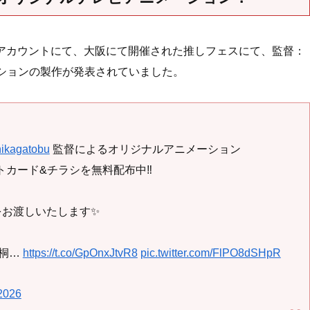
OのXアカウントにて、大阪にて開催された推しフェスにて、監督：
メーションの製作が発表されていました。
ikagatobu
監督によるオリジナルアニメーション
カード&チラシを無料配布中‼️
をお渡しいたします✨
片桐…
https://t.co/GpOnxJtvR8
pic.twitter.com/FlPO8dSHpR
2026