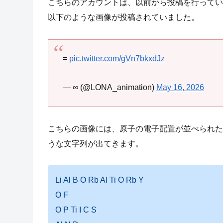
こちらのアカウントは、以前から投稿を行ってい
以下のような画像が投稿されていました。
=
pic.twitter.com/gVn7bkxdJz
— ∞ (@LONA_animation)
May 16, 2026
こちらの画像には、原子の電子配置が並べられた
うな文字列が出てきます。
Li Al B O Rb Al Ti O Rb Y
O F
O P Ti I C S