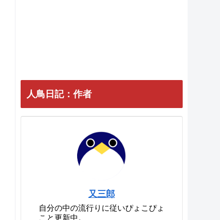
人鳥日記：作者
又三郎
自分の中の流行りに従いぴょこぴょ
こと更新中。