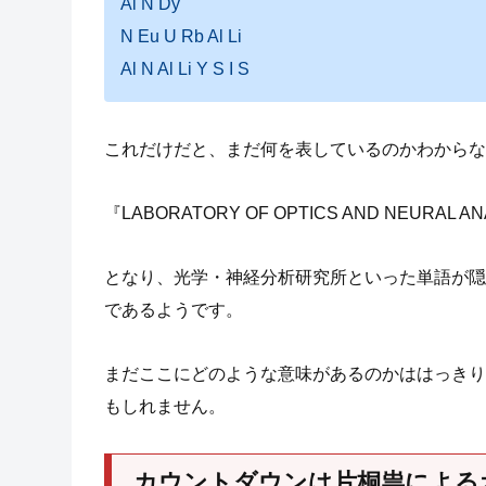
Al N Dy
N Eu U Rb Al Li
Al N Al Li Y S I S
これだけだと、まだ何を表しているのかわからな
『LABORATORY OF OPTICS AND NEURAL AN
となり、光学・神経分析研究所といった単語が隠
であるようです。
まだここにどのような意味があるのかははっきり
もしれません。
カウントダウンは片桐祟による