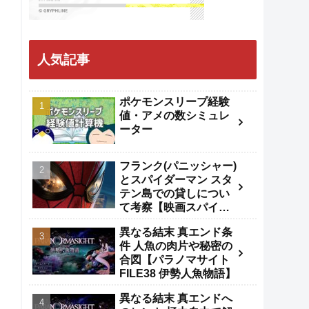
人気記事
ポケモンスリープ経験
値・アメの数シミュレ
ーター
フランク(パニッシャー)
とスパイダーマン スタ
テン島での貸しについ
て考察【映画スパイダ
ーマンBND】
異なる結末 真エンド条
件 人魚の肉片や秘密の
合図【パラノマサイト
FILE38 伊勢人魚物語】
異なる結末 真エンドへ