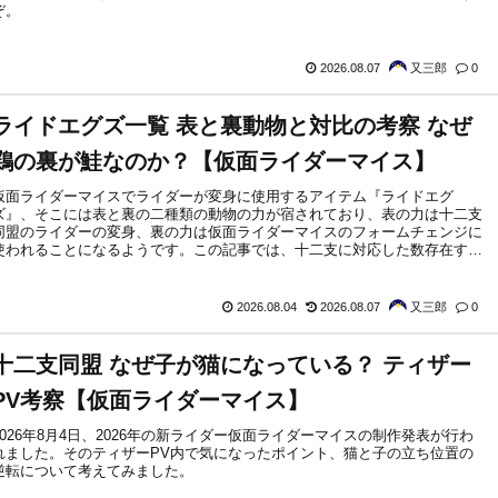
ぞ。
2026.08.07
又三郎
0
ライドエグズ一覧 表と裏動物と対比の考察 なぜ
鶏の裏が鮭なのか？【仮面ライダーマイス】
仮面ライダーマイスでライダーが変身に使用するアイテム『ライドエグ
ズ』、そこには表と裏の二種類の動物の力が宿されており、表の力は十二支
同盟のライダーの変身、裏の力は仮面ライダーマイスのフォームチェンジに
使われることになるようです。この記事では、十二支に対応した数存在する
らしいライドエグズの一覧をまとめ、その表と裏に宿った動物の関係を考察
してみます。
2026.08.04
2026.08.07
又三郎
0
十二支同盟 なぜ子が猫になっている？ ティザー
PV考察【仮面ライダーマイス】
2026年8月4日、2026年の新ライダー仮面ライダーマイスの制作発表が行わ
れました。そのティザーPV内で気になったポイント、猫と子の立ち位置の
逆転について考えてみました。