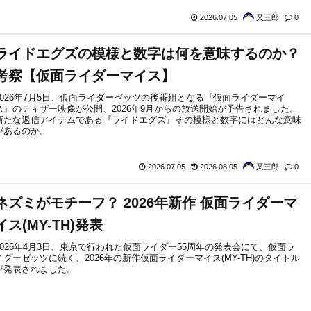
2026.07.05
又三郎
0
ライドエグズの模様と数字は何を意味するのか？
考察【仮面ライダーマイス】
2026年7月5日、仮面ライダーゼッツの後番組となる『仮面ライダーマイ
ス』のティザー映像が公開、2026年9月からの放送開始が予告されました。
新たな返信アイテムである『ライドエグズ』その模様と数字にはどんな意味
があるのか。
2026.07.05
2026.08.05
又三郎
0
ネズミがモチーフ？ 2026年新作 仮面ライダーマ
イス(MY-TH)発表
2026年4月3日、東京で行われた仮面ライダー55周年の発表会にて、仮面ラ
イダーゼッツに続く、2026年の新作仮面ライダーマイス(MY-TH)のタイトル
が発表されました。