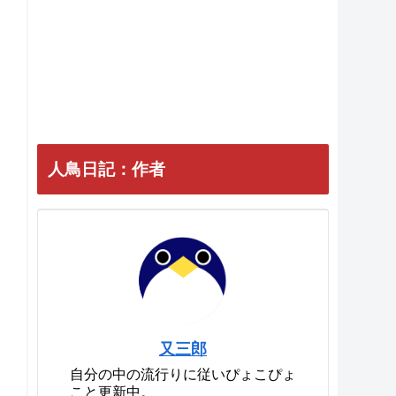
人鳥日記：作者
又三郎
自分の中の流行りに従いぴょこぴょ
こと更新中。