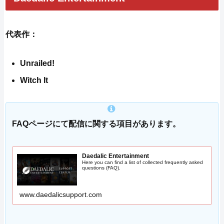
代表作：
Unrailed!
Witch It
FAQページにて配信に関する項目があります。
Daedalic Entertainment
Here you can find a list of collected frequently asked
questions (FAQ).
www.daedalicsupport.com