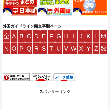
外国ガイドライン頭文字順ページ
全
A
B
C
D
E
F
G
H
I
J
K
L
M
N
O
P
Q
R
S
T
U
V
W
X
Y
Z
数
スポンサーリンク