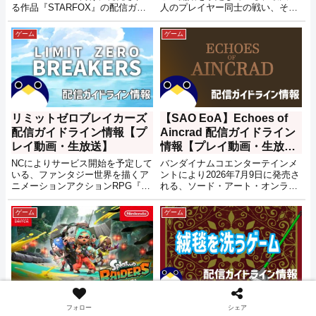
る作品『STARFOX』の配信ガイ
人のプレイヤー同士の戦い、そし
ドライン情報です。
てプレイヤーと敵との戦いが展開
されるPvPvEベースのマルチプレ
ゲーム
ゲーム
イアクション『THE DUSK
BLOODS』の配信ガイドライン情
報です。
リミットゼロブレイカーズ
【SAO EoA】Echoes of
配信ガイドライン情報【プ
Aincrad 配信ガイドライン
レイ動画・生放送】
情報【プレイ動画・生放
送】
NCによりサービス開始を予定して
バンダイナムコエンターテインメ
いる、ファンタジー世界を描くア
ントにより2026年7月9日に発売さ
ニメーションアクションRPG『リ
れる、ソード・アート・オンライ
ミットゼロブレイカーズ』の配信
ン(SAO)シリーズの始まりの舞
ガイドライン情報です。
台、浮遊城(アインクラッド)にて
ゲーム
ゲーム
繰り広げられる死と隣り合わせの
仮想世界に囚われたプレイヤー達
を描く『Echoes of Aincrad』の配
信ガイドライン情報です。
スプラトゥーン レイダース
絨毯を洗うゲーム 配信ガイ
フォロー
シェア
配信ガイドライン情報【プ
ドライン情報【プレイ動