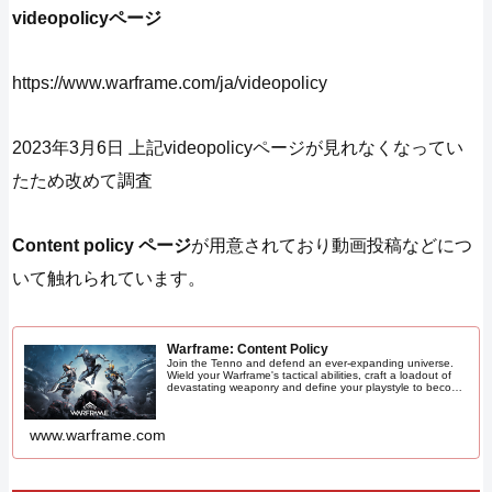
videopolicyページ
https://www.warframe.com/ja/videopolicy
2023年3月6日 上記videopolicyページが見れなくなってい
たため改めて調査
Content policy ページ
が用意されており動画投稿などにつ
いて触れられています。
Warframe: Content Policy
Join the Tenno and defend an ever-expanding universe.
Wield your Warframe's tactical abilities, craft a loadout of
devastating weaponry and define your playstyle to become
an unstoppable force in this genre-defining looter-shooter.
Your Warframe is waiting, Tenno.
www.warframe.com