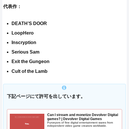
代表作：
DEATH’S DOOR
LoopHero
Inscryption
Serious Sam
Exit the Gungeon
Cult of the Lamb
下記ページにて許可を出しています。
Can I stream and monetize Devolver Digital
games? | Devolver Digital Games
Purveyors of fine digital entertainment wares from
independent video game creators worldwide.