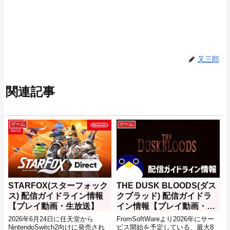
又三郎
関連記事
ゲーム
ゲーム
STARFOX(スターフォック
THE DUSK BLOODS(ダス
ス) 配信ガイドライン情報
クブラッド) 配信ガイドラ
【プレイ動画・生放送】
イン情報【プレイ動画・生
放送】
2026年6月24日に任天堂から
FromSoftWareより2026年にサー
NintendoSwitch2向けに発売され
ビス開始を予定している、最大8