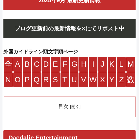
2025年9月 最新更新情報
ブログ更新前の最新情報をXにてリポスト中
外国ガイドライン頭文字順ページ
全
A
B
C
D
E
F
G
H
I
J
K
L
M
N
O
P
Q
R
S
T
U
V
W
X
Y
Z
数
目次
Daedalic Entertainment