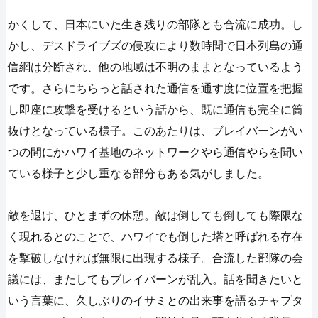
かくして、日本にいた生き残りの部隊とも合流に成功。し
かし、デスドライブズの侵攻により数時間で日本列島の通
信網は分断され、他の地域は不明のままとなっているよう
です。さらにちらっと話された通信を通す度に位置を把握
し即座に攻撃を受けるという話から、既に通信も完全に筒
抜けとなっている様子。このあたりは、ブレイバーンがい
つの間にかハワイ基地のネットワークやら通信やらを聞い
ている様子と少し重なる部分もある気がしました。
敵を退け、ひとまずの休憩。敵は倒しても倒しても際限な
く現れるとのことで、ハワイでも倒した塔と呼ばれる存在
を撃破しなければ無限に出現する様子。合流した部隊の会
議には、またしてもブレイバーンが乱入。話を聞きたいと
いう言葉に、久しぶりのイサミとの出来事を語るチャプタ