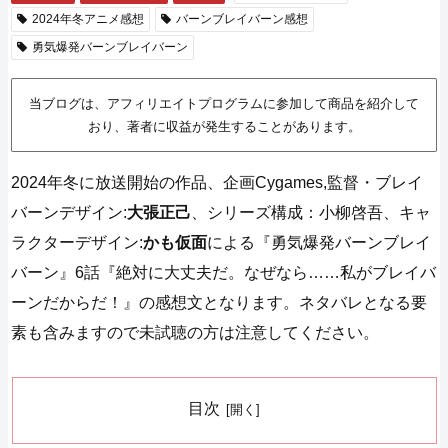
2024年冬アニメ感想
バーンブレイバーン感想
勇気爆発バーンブレイバーン
当ブログは、アフィリエイトプログラムに参加して商品を紹介して
おり、著者に収益が発生することがあります。
2024年冬に放送開始の作品、企画Cygames,監督・ブレイ
バーンデザイン:
大張正己
、シリーズ構成：小柳啓吾、キャ
ラクターデザイン:
かも仮面
による『勇気爆発バーンブレイ
バーン』6話『絶対に大丈夫だ。なぜなら……私がブレイバ
ーンだからだ！』の感想文となります。ネタバレとなる要
素も含みますので未試聴の方は注意してください。
目次