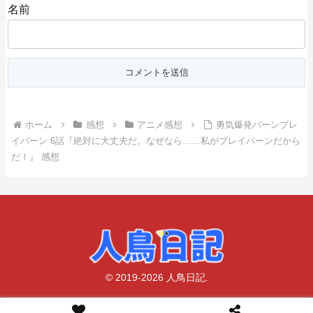
名前
ホーム
感想
アニメ感想
勇気爆発バーンブレ
イバーン 6話『絶対に大丈夫だ。なぜなら……私がブレイバーンだから
だ！』 感想
© 2019-2026 人鳥日記.