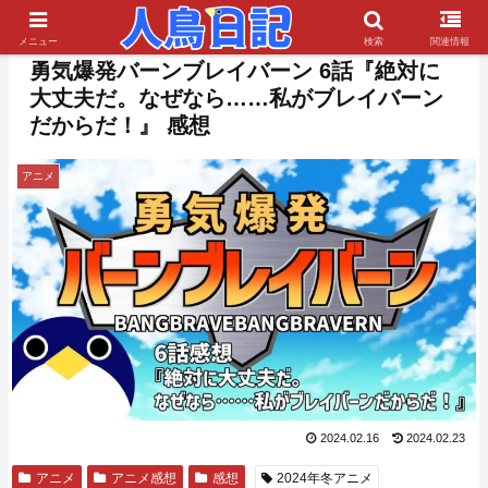
PR
メニュー
検索
関連情報
勇気爆発バーンブレイバーン 6話『絶対に
大丈夫だ。なぜなら……私がブレイバーン
だからだ！』 感想
アニメ
2024.02.16
2024.02.23
アニメ
アニメ感想
感想
2024年冬アニメ