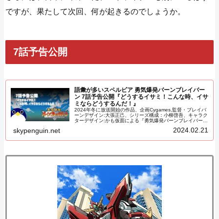
ですが、果たして次回、何が起きるのでしょうか。
7話予告公開
語彙が多いスペルビア 勇気爆発バーンブレイバー
ン 7話予告公開『どうするイサミ！こんな時、イサ
ミならどうするんだ！』
2024年冬に放送開始の作品、企画Cygames,監督・ブレイバ
ーンデザイン:大張正己、シリーズ構成：小柳啓吾、キャラク
ターデザイン:かも仮面による『勇気爆発バーンブレイバー
ン』の7話『どうするイサミ！こんな時、イサミならどうす
2024.02.21
skypenguin.net
るんだ！(Well, Isami?! What Do You Do in a situation Like
This?)』の予告が2024年2月19日に公開されました。