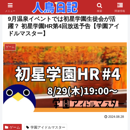
PR
メニュー
検索
関連情報
9月温泉イベントでは初星学園生徒会が活
躍？ 初星学園HR第4回放送予告【学園アイ
ドルマスター】
ゲーム
2024.08.28
ゲーム
学園アイドルマスター