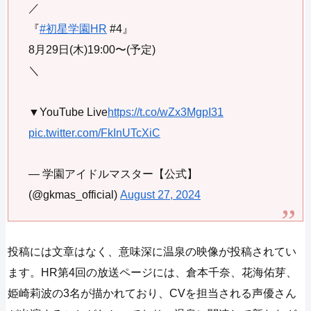
／
『
#初星学園HR
#4』
8月29日(木)19:00〜(予定)
＼
▼YouTube Live
https://t.co/wZx3MgpI31
pic.twitter.com/FkInUTcXiC
— 学園アイドルマスター【公式】
(@gkmas_official)
August 27, 2024
投稿には文章はなく、意味深に温泉の映像が投稿されてい
ます。HR第4回の放送ページには、倉本千奈、花海佑芽、
姫崎莉波の3名が描かれており、CVを担当される声優さん