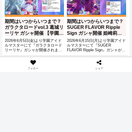
期間はいつからいつまで？
期間はいつからいつまで？
ガラクタロードvol.3 葛城リ
SUGER FLAVOR Ripple
ーリヤ ガシャ開催 【学園ア
Sign ガシャ開催 姫崎莉波
イドルマスター】
有村麻央 ユニット限定【学
2026年6月5日(金)より学園アイド
2026年6月15日(月)より学園アイド
園アイドルマスター】
ルマスターにて『ガラクタロード
ルマスターにて『SUGER
リーリヤ』ガシャが開催されま
FLAVOR Ripple Sign』ガシャが開
す。新たなpSSRとして『ガラク
催されます。新たなpSSRとして
タロード 葛城リーリヤ』、
『SUGER FLAVOR 有村麻央』、
ゲーム
ゲーム
sSSR『私を楽しませろ』 が登
『SUGER FLAVOR 姫崎莉波』、
場。期間は2026年6月15日(月)まで
sSSR『どーなっちゃうの
フォロー
シェア
となっています。
～？』。sSR『ゆずれないもの』
が登場。期間は2026年6月26日(金)
までとなっています。
学マス 緊急メンテナンス 意
期間はいつからいつまで？
図しないメモリーが生成さ
ガラクタロードvol.1 月村手
れる現象とは？ 2026年5月
毬 姫崎莉波 ガシャ開催
18日～【学園アイドルマス
【学園アイドルマスター】
2026年5月18日(月)19:12から学園
2026年5月16日(土)より学園アイド
ター】
アイドルマスターにて緊急メンテ
ルマスターにて『ガラクタロード
ナンスが実施されています。
手毬』ガシャと『ガラクタロード
莉波』ガシャが開催されます。新