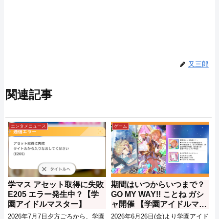
又三郎
関連記事
エンタメニュース
ゲーム
学マス アセット取得に失敗
期間はいつからいつまで？
E205 エラー発生中？【学
GO MY WAY!! ことね ガシ
園アイドルマスター】
ャ開催 【学園アイドルマス
ター】
2026年7月7日夕方ごろから、学園
2026年6月26日(金)より学園アイド