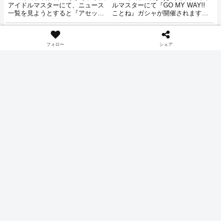
アイドルマスターにて、ニュース
ルマスターにて『GO MY WAY!!
一覧を見ようとすると『アセット
ことね』ガシャが開催されます。
取得に失敗 タイトルから入り直し
新たなpSSRとして『GO MY
てください (E205)』というエラー
WAY!! 藤田ことね』に加え、サポ
ゲーム
ゲーム
が表示されタイトルに戻る現象が
ートSSR『おでん、通りま～す
発生しているようです。
ッ！』、サポートSR『ゆるるんあ
フォロー
シェア
くび顔』が追加。期間は7月8日
(水)までとなっています。
期間はいつからいつまで？
期間はいつからいつまで？
ガラクタロードvol.1 月村手
SUGER FLAVOR Ripple
毬 姫崎莉波 ガシャ開催
Sign ガシャ開催 姫崎莉波
【学園アイドルマスター】
有村麻央 ユニット限定【学
2026年5月16日(土)より学園アイド
2026年6月15日(月)より学園アイド
園アイドルマスター】
ルマスターにて『ガラクタロード
ルマスターにて『SUGER
手毬』ガシャと『ガラクタロード
FLAVOR Ripple Sign』ガシャが開
莉波』ガシャが開催されます。新
催されます。新たなpSSRとして
たなpSSRとして『ガラクタロー
『SUGER FLAVOR 有村麻央』、
ゲーム
ゲーム
ド 月村手毬』、『ガラクタロード
『SUGER FLAVOR 姫崎莉波』、
姫先莉波』、sSSR『……騒々し
sSSR『どーなっちゃうの
いお祭りね』 が登場。期間は
～？』。sSR『ゆずれないもの』
2026年5月26日(火)までとなってい
が登場。期間は2026年6月26日(金)
ます。
までとなっています。
期間はいつからいつまで？
期間はいつからいつまで？