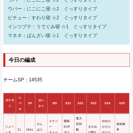
ウパー：にこにこ寝 ☆2 ぐっすりタイプ
ピチュー：すわり寝 ☆2 ぐっすりタイプ
イシツブテ：うでぐみ寝 ☆1 ぐっすりタイプ
マネネ：ばんざい寝 ☆1 ぐっすりタイプ
今日の編成
チームSP：14535
レ
ポケモ
せい
ベ
SP
MS
SS1
SS2
SS3
SS4
SS5
ン
かく
ル
最大
エナジ
睡眠
ゆめの
がん
所持
食材確
ジュペ
ー
EXP
きのみ
かけら
51
2841
ばり
数
率
ッタ
チャー
ボー
の数S
ボーナ