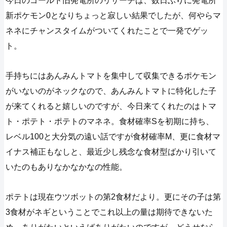
今日のゴールド旧発電所のリサーチは、数日ぶりに発電所
新ポケモン0となりちょっと寂しい結果でしたが、何やらマ
ネネにチャンスタイムがついてくれたことで一発でゲッ
ト。
手持ちにはあんみんトマトを集中して収集できるポケモン
がいないのがネックなので、あんみんトマトに特化した子
が来てくれると嬉しいのですが、今日来てくれたのはトマ
ト・ポテト・ポテトのマネネ。食材確率Sを初期に持ち、
レベル100と大分気の遠い話ですが食材確率M、更に食材マ
イナス補正もなしと、最近少し残念な食材型ばかり引いて
いたのもありなかなかなの性能。
ポテトは現在ウツボットの第2食材だより。更にその子は第
3食材がネギということでこれ以上の量は期待できないた