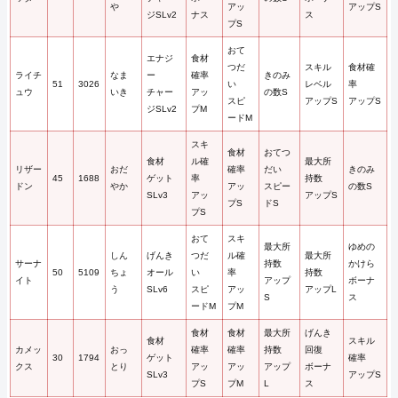
や
アッ
アップS
ジSLv2
ナス
ス
プS
おて
エナジ
食材
つだ
スキル
食材確
ライチ
なま
ー
確率
きのみ
51
3026
い
レベル
率
ュウ
いき
チャー
アッ
の数S
スピ
アップS
アップS
ジSLv2
プM
ードM
スキ
食材
おてつ
食材
ル確
最大所
リザー
おだ
確率
だい
きのみ
45
1688
ゲット
率
持数
ドン
やか
アッ
スピー
の数S
SLv3
アッ
アップS
プS
ドS
プS
おて
スキ
最大所
ゆめの
しん
げんき
つだ
ル確
最大所
サーナ
持数
かけら
50
5109
ちょ
オール
い
率
持数
イト
アップ
ボーナ
う
SLv6
スピ
アッ
アップL
S
ス
ードM
プM
食材
食材
最大所
げんき
食材
スキル
カメッ
おっ
確率
確率
持数
回復
30
1794
ゲット
確率
クス
とり
アッ
アッ
アップ
ボーナ
SLv3
アップS
プS
プM
L
ス