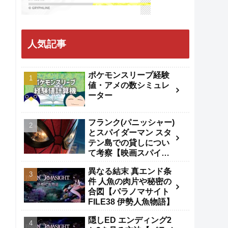
人気記事
ポケモンスリープ経験
値・アメの数シミュレ
ーター
フランク(パニッシャー)
とスパイダーマン スタ
テン島での貸しについ
て考察【映画スパイダ
ーマンBND】
異なる結末 真エンド条
件 人魚の肉片や秘密の
合図【パラノマサイト
FILE38 伊勢人魚物語】
隠しED エンディング2