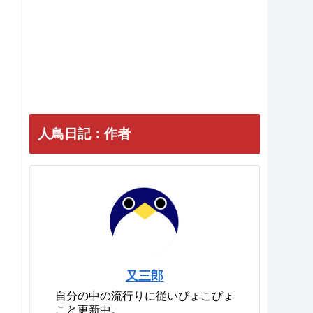
人鳥日記：作者
又三郎
自分の中の流行りに従いぴょこぴょ
こと更新中。