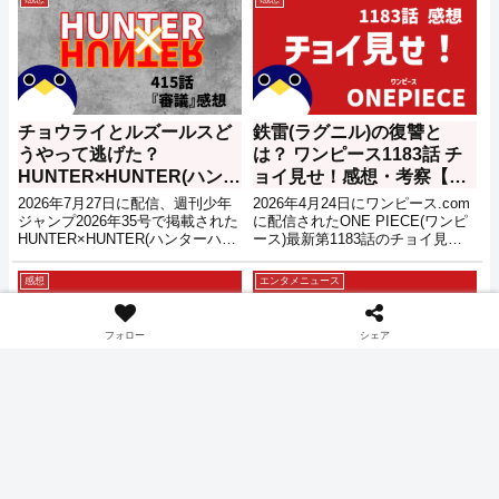
チョウライとルズールスど
鉄雷(ラグニル)の復讐と
うやって逃げた？
は？ ワンピース1183話 チ
HUNTER×HUNTER(ハンタ
ョイ見せ！感想・考察【週
ーハンター) 415話『審議』
刊少年ジャンプ26号掲載】
2026年7月27日に配信、週刊少年
2026年4月24日にワンピース.com
感想・考察【2026年34号】
ジャンプ2026年35号で掲載された
に配信されたONE PIECE(ワンピ
HUNTER×HUNTER(ハンターハン
ース)最新第1183話のチョイ見せ
ター)最新第415話『審議』の感想
画像の感想記事です。
記事です。最新話のネタバレもあ
感想
エンタメニュース
るので注意してください。
フォロー
シェア
1189話『世界の王』感想・
ワンピース 1190話休載 次
考察：『海神剣(フラガラッ
回掲載はいつ？ ジャンプの
ハ)』と『刑天の斧』イム様
発売日
の力【ONEPIECE(ワンピ
2026年7月27日に配信、週刊少年
2026年7月27日に発売された週刊