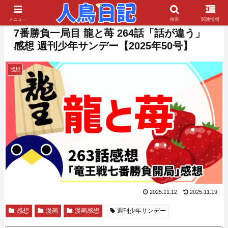
PR
メニュー
検索
関連情報
7番勝負一局目 龍と苺 264話「話が違う」
感想 週刊少年サンデー【2025年50号】
感想
2025.11.12
2025.11.19
感想
漫画
漫画感想
週刊少年サンデー