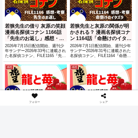
若狭先生の借り 灰原の笑顔
若狭先生と灰原の関係が明
漫画名探偵コナン 1166話
かされる？ 漫画名探偵コナ
「先生のお返し」感想・考
ン 1164話「命懸けのイタズ
察・推理【週刊少年サンデ
ラ」感想・考察・推理【週
2026年7月15日配信開始、週刊少
2026年7月1日配信開始、週刊少年
ー2026年33号】
刊少年サンデー2026年31
年サンデー2026年33号に連載され
サンデー2026年31号に連載された
た名探偵コナン、FILE1165『先生
名探偵コナン、FILE1164『命懸け
号】
のお返し』の感想・考察記事で
のイタズラ』の感想・考察記事で
す。ネタバレもあるので注意して
す。ネタバレもあるので注意して
感想
感想
ください。
ください。
フォロー
シェア
次回最終回 龍と苺 289話
神の存在 龍と苺 288話「何
「人生最高の一局」感想 週
だこの手」感想 週刊少年サ
刊少年サンデー【2026年26
ンデー【2026年25号】
号】
2026年5月27日配信開始、週刊少
2026年5月20日配信開始、週刊少
年サンデー2026年26号で連載され
年サンデー2026年25号で連載され
た龍と苺289話「人生最高の一
た龍と苺288話「何だこの手」の