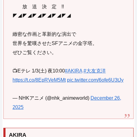
放 送 決 定 !!
◤◢◤◢◤◢◤◢◤◢◤◢
緻密な作画と革新的な演出で
世界を驚嘆させたSFアニメの金字塔。
ぜひご覧ください。
📺Eテレ 1/3(土) 夜10:00
#AKIRA
#大友克洋
https://t.co/8EpRVeM5Mt
pic.twitter.com/6ofe6U3tJy
— NHKアニメ (@nhk_animeworld)
December 26,
2025
AKIRA