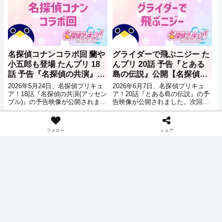
名探偵コナンコラボ回 蘭や
グライダーで飛ぶニジー た
小五郎も登場 たんプリ 18
んプリ 20話 予告『とある
話 予告『名探偵の共演』公
島の伝説』公開【名探偵プ
開【名探偵プリキュア】
リキュア】
2026年5月24日、名探偵プリキュ
2026年6月7日、名探偵プリキュ
ア！18話『名探偵の共演(アッセン
ア！20話『とある島の伝説』の予
ブル)』の予告映像が公開されまし
告映像が公開されました。次回6
た。次回5月31日の放送は、名探
月14日の放送は、とある島からの
偵繋がりで、名探偵コナンとのコ
手紙に誘われ謎解きへと向かう事
エンタメニュース
アニメ
ラボ回となるようです。
になるようです。
フォロー
シェア
Adoの楽曲はどのステージ
ゴーストコンサート :
で流れる？ つんく♂作曲
missing Songs 8話 感想 多
『Love me forever』【リ
岐亡羊
ズム天国ミラクルスター
2026年7月2日にNinntendo
2026年春アニメ、ゴーストコンサ
ズ】
Switch2向けに発売された リズム
ート : missing Songs の8話『多岐