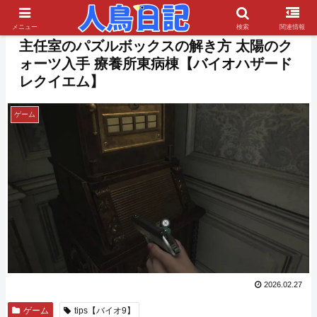
PR
メニュー
検索
関連情報
主任室のパズルボックスの解き方 太陽のク
ォーツ入手 療養所東病棟【バイオハザード
レクイエム】
ゲーム
2026.02.27
ゲーム
tips【バイオ9】