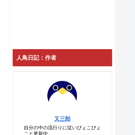
人鳥日記：作者
又三郎
自分の中の流行りに従いぴょこぴょ
こと更新中。