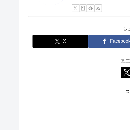
シ
X
Faceboo
又三
ス