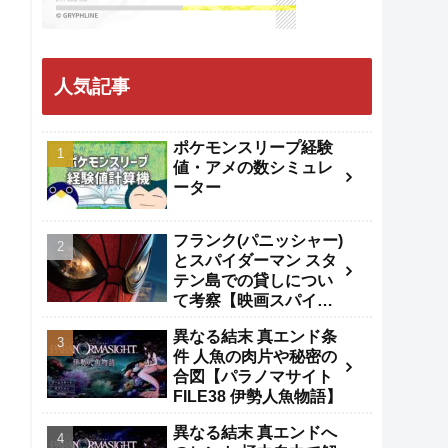
人気記事
ポケモンスリープ経験
値・アメの数シミュレ
ーター
フランク(パニッシャー)
とスパイダーマン スタ
テン島での貸しについ
て考察【映画スパイダ
ーマンBND】
異なる結末 真エンド条
件 人魚の肉片や秘密の
合図【パラノマサイト
FILE38 伊勢人魚物語】
異なる結末 真エンドへ