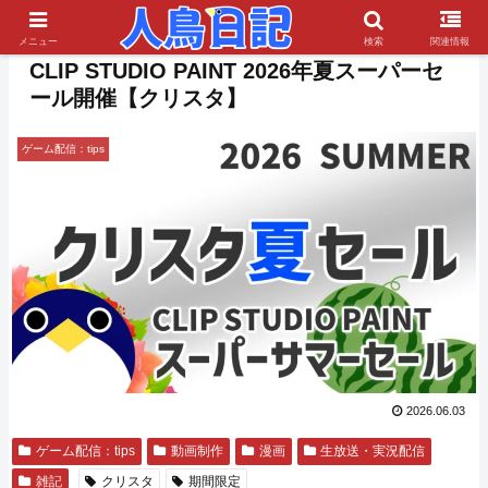
PR
メニュー
検索
関連情報
CLIP STUDIO PAINT 2026年夏スーパーセ
ール開催【クリスタ】
ゲーム配信：tips
2026.06.03
ゲーム配信：tips
動画制作
漫画
生放送・実況配信
雑記
クリスタ
期間限定