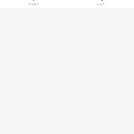
フォロー
シェア
又三郎
関連記事