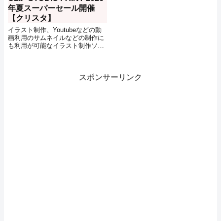
年夏スーパーセール開催
【クリスタ】
イラスト制作、Youtubeなどの動
画利用のサムネイルなどの制作に
も利用が可能なイラスト制作ソフ
トCLIP STUDIO PAINT。当ブロ
グでもサムネ制作などに利用して
いるクリスタのセールが例年通り
スポンサーリンク
2026年夏にも開催されるようで
す。