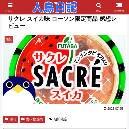
PR
メニュー
検索
関連情報
サクレ スイカ味 ローソン限定商品 感想レ
ビュー
感想
2023.07.25
感想
食べ物感想
期間限定