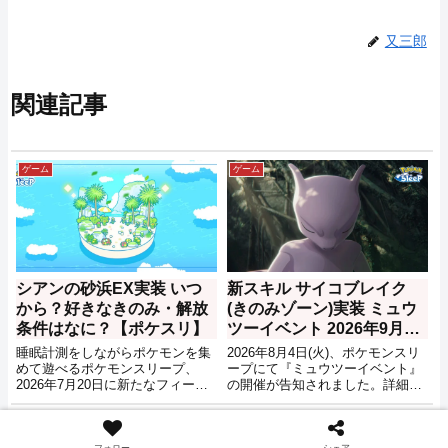
又三郎
関連記事
ゲーム
ゲーム
シアンの砂浜EX実装 いつ
新スキル サイコブレイク
から？好きなきのみ・解放
(きのみゾーン)実装 ミュウ
条件はなに？【ポケスリ】
ツーイベント 2026年9月開
始【ポケモンスリープ】
睡眠計測をしながらポケモンを集
2026年8月4日(火)、ポケモンスリ
めて遊べるポケモンスリープ、
ープにて『ミュウツーイベント』
2026年7月20日に新たなフィール
の開催が告知されました。詳細は
ド『シアンの砂浜EX』の実装が告
不明ですが、イベントの実施は
知されました。ワカクサ本島EXに
2026年の9月となり、エスパータ
ゲーム
ゲーム
続く、新たなEXフィールドとなる
イプのポケモンが特に活躍、更に