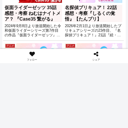
仮面ライダーゼッツ 35話
名探偵プリキュア！ 22話
感想・考察 ねむはナイトメ
感想・考察『しるくの覚
ア？ 『Case35 繋がる』
悟』【たんプリ】
2024年9月8日より放送開始した令
2026年2月1日より放送開始したプ
和仮面ライダーシリーズ第7作目
リキュアシリーズの23作目、『名
の作品『仮面ライダーゼッツ』35
探偵プリキュア！』21話『続・探
話『Case35 繋がる』の感想・考
偵エリーの事件簿！？』の感想記
察記事です。
事です。
アニメ
アニメ
フォロー
シェア
名探偵プリキュア！ 15話
名探偵プリキュア！ 26話
感想・考察『森亜るるかの
感想・考察『キュアエクレ
秘密』【たんプリ】
ールの復活』【たんプリ】
2026年2月1日より放送開始したプ
2026年2月1日より放送開始したプ
リキュアシリーズの23作目、『名
リキュアシリーズの23作目、『名
探偵プリキュア！』15話『森亜る
探偵プリキュア！』26話『キュア
るかの秘密』の感想記事です。
エクレールの復活』の感想記事で
す。
アニメ
アニメ