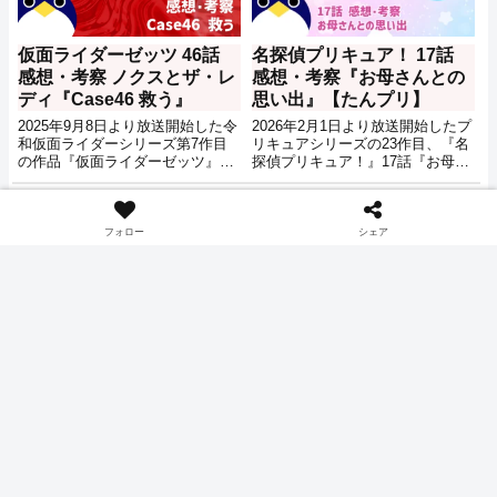
仮面ライダーゼッツ 46話
名探偵プリキュア！ 17話
感想・考察 ノクスとザ・レ
感想・考察『お母さんとの
ディ『Case46 救う』
思い出』【たんプリ】
2025年9月8日より放送開始した令
2026年2月1日より放送開始したプ
和仮面ライダーシリーズ第7作目
リキュアシリーズの23作目、『名
の作品『仮面ライダーゼッツ』46
探偵プリキュア！』17話『お母さ
話『Case46 救う』の感想・考察
んとの思い出』の感想記事です。
記事です。
アニメ
アニメ
フォロー
シェア
小林みくるの大人の姿？ た
月刊ムー8月特別号は実在
んプリ 22話 予告『しるく
する？ 23話『くれあと推理
の覚悟』公開【名探偵プリ
とアイスクリーム』小ネタ
キュア】
【名探偵プリキュア】
2026年6月14日、名探偵プリキュ
2026年7月5日に放送された名探偵
ア！20話『続・探偵エリーの事件
プリキュア！23話『くれあと推理
簿！？』の予告映像が公開されま
とアイスクリーム』の冒頭0:40頃
した。次回6月21日の放送は、16
の映像では、テレビ放送の中で7
話『探偵エリーの事件簿！？』に
月19日にやってくる恐怖の大王の
アニメ
感想
続く来栖エリザが登場するお話と
話として、月刊ムーが紹介されて