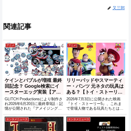
又三郎
関連記事
アニメ
アニメ
ケインとバブルが増殖 最終
リリーパッドやスマーティ
回記念？ Google検索にイ
ー・パンツ 元ネタの玩具は
ースターエッグ実装【アメ
ある？【トイ・ストーリー
デジ】
5】
GLITCH Productionsにより制作さ
2026年7月3日に公開された映画
れ2026年6月20日に最終章9話：記
『トイ・ストーリー5』、これま
憶が公開された『アメイジング・
で登場人物である玩具たちとは少
デジタル・サーカス』、それを記
し違った立ち位置として、リリー
念してなのかGoogle検索でのアメ
パッドや、スマーティ・パンツと
エンタメニュース
エンタメニュース
イジング・デジタル・サーカス関
呼ばれる新たなデバイスたちが登
連の検索結果に、ケインとバブル
場しました。そんな中、気になっ