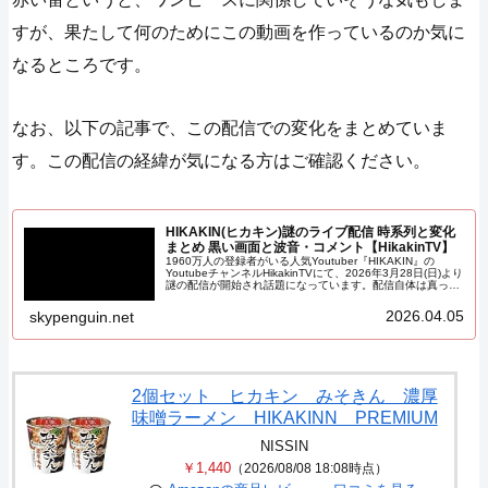
すが、果たして何のためにこの動画を作っているのか気に
なるところです。
なお、以下の記事で、この配信での変化をまとめていま
す。この配信の経緯が気になる方はご確認ください。
HIKAKIN(ヒカキン)謎のライブ配信 時系列と変化
まとめ 黒い画面と波音・コメント【HikakinTV】
1960万人の登録者がいる人気Youtuber『HIKAKIN』の
YoutubeチャンネルHikakinTVにて、2026年3月28日(日)より
謎の配信が開始され話題になっています。配信自体は真っ暗
な画像と波の音が鳴り続けるだけとなっておりほとんど変化
がないのですが、この記事ではその中で時折ある変化をまと
2026.04.05
skypenguin.net
めていきます。
2個セット ヒカキン みそきん 濃厚
味噌ラーメン HIKAKINN PREMIUM
NISSIN
￥1,440
（2026/08/08 18:08時点）