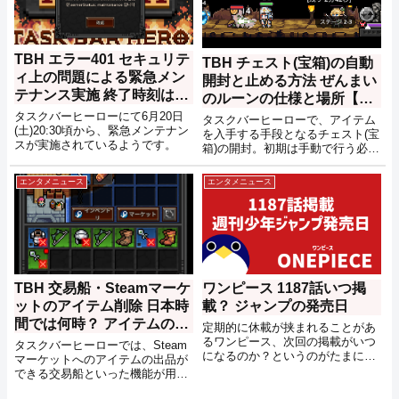
が増殖する特殊な演出、イースタ
たのはリリーパッドたちには元ネ
ーエッグが実装されたようです。
タとなるような玩具が存在したの
か？という事。そこで少し調べて
みた結果をメモしておきます。
TBH エラー401 セキュリテ
TBH チェスト(宝箱)の自動
ィ上の問題による緊急メン
開封と止める方法 ぜんまい
テナンス実施 終了時刻は未
のルーンの仕様と場所【タ
定 6/20(土)【タスクバーヒ
スクバーヒーロー】
タスクバーヒーローにて6月20日
タスクバーヒーローで、アイテム
ーロー】
(土)20:30頃から、緊急メンテナン
を入手する手段となるチェスト(宝
スが実施されているようです。
箱)の開封。初期は手動で行う必要
があるのですが、自動で開けるこ
とができるようになる方法があっ
エンタメニュース
エンタメニュース
たのでメモしておきます。
TBH 交易船・Steamマーケ
ワンピース 1187話いつ掲
ットのアイテム削除 日本時
載？ ジャンプの発売日
間では何時？ アイテムの回
定期的に休載が挟まれることがあ
収が必要 【タスクバーヒー
るワンピース、次回の掲載がいつ
タスクバーヒーローでは、Steam
になるのか？というのがたまに気
ロー】
マーケットへのアイテムの出品が
になるので発売日の情報をメモし
できる交易船といった機能が用意
ておきます。
されていますが、サーバー安定化