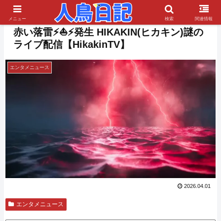
PR
メニュー
検索
関連情報
赤い落雷​⚡⛵⚡発生 HIKAKIN(ヒカキン)謎の
ライブ配信【HikakinTV】
エンタメニュース
2026.04.01
エンタメニュース