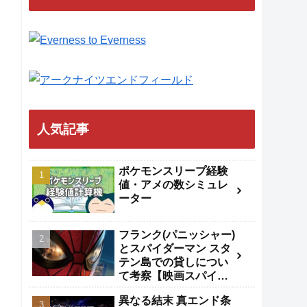
人気記事
ポケモンスリープ経験
値・アメの数シミュレ
ーター
フランク(パニッシャー)
とスパイダーマン スタ
テン島での貸しについ
て考察【映画スパイダ
ーマンBND】
異なる結末 真エンド条