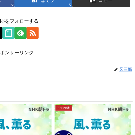
k
はてブ
コピー
0
0
郎をフォローする
0
ポンサーリンク
又三郎
ドラマ感想