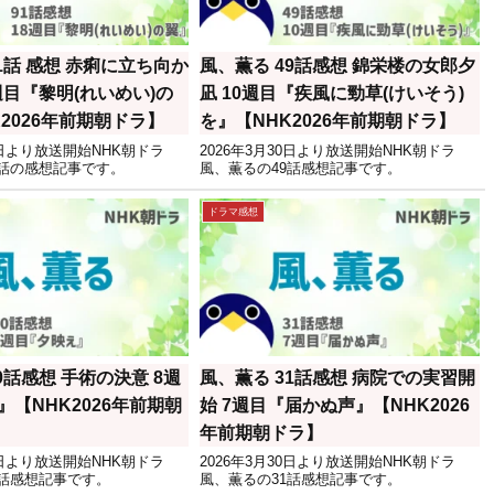
1話 感想 赤痢に立ち向か
風、薫る 49話感想 錦栄楼の女郎夕
週目『黎明(れいめい)の
凪 10週目『疾風に勁草(けいそう)
2026年前期朝ドラ】
を』【NHK2026年前期朝ドラ】
30日より放送開始NHK朝ドラ
2026年3月30日より放送開始NHK朝ドラ
1話の感想記事です。
風、薫るの49話感想記事です。
ドラマ感想
0話感想 手術の決意 8週
風、薫る 31話感想 病院での実習開
【NHK2026年前期朝
始 7週目『届かぬ声』【NHK2026
年前期朝ドラ】
30日より放送開始NHK朝ドラ
2026年3月30日より放送開始NHK朝ドラ
0話感想記事です。
風、薫るの31話感想記事です。