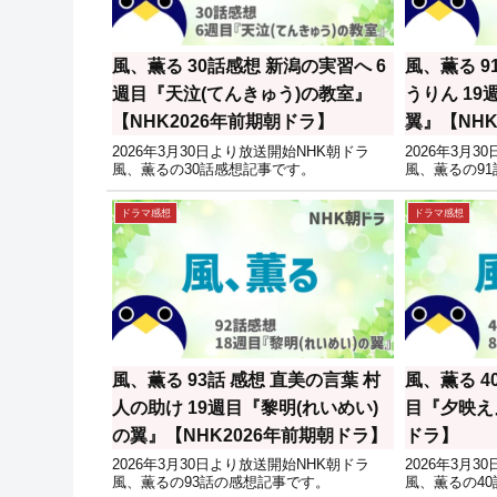
風、薫る 30話感想 新潟の実習へ 6
風、薫る 9
週目『天泣(てんきゅう)の教室』
うりん 19
【NHK2026年前期朝ドラ】
翼』【NHK
2026年3月30日より放送開始NHK朝ドラ
2026年3月
風、薫るの30話感想記事です。
風、薫るの9
ドラマ感想
ドラマ感想
風、薫る 93話 感想 直美の言葉 村
風、薫る 4
人の助け 19週目『黎明(れいめい)
目『夕映え』
の翼』【NHK2026年前期朝ドラ】
ドラ】
2026年3月30日より放送開始NHK朝ドラ
2026年3月
風、薫るの93話の感想記事です。
風、薫るの4