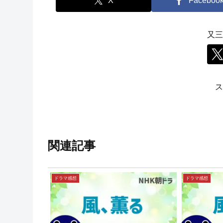
X
Faceboo
又三
ス
関連記事
ドラマ感想
ドラマ感想