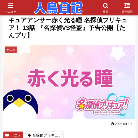
PR
メニュー
検索
関連情報
キュアアンサー赤く光る瞳 名探偵プリキュ
ア！ 13話 『名探偵VS怪盗』予告公開【た
んプリ】
アニメ
2026.04.19
アニメ
名探偵プリキュア