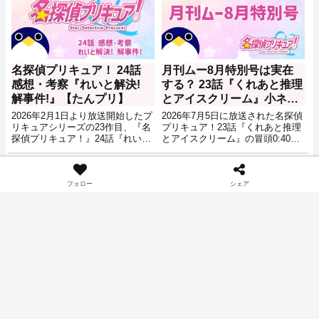
名探偵プリキュア！ 24話
月刊ムー8月特別号は実在
感想・考察『れいと解決!
する？ 23話『くれあと推理
解事件!』【たんプリ】
とアイスクリーム』小ネタ
【名探偵プリキュア】
2026年2月1日より放送開始したプ
2026年7月5日に放送された名探偵
リキュアシリーズの23作目、『名
プリキュア！23話『くれあと推理
探偵プリキュア！』24話『れいと
とアイスクリーム』の冒頭0:40頃
解決! 解事件!』の感想記事です。
の映像では、テレビ放送の中で7
月19日にやってくる恐怖の大王の
アニメ
アニメ
話として、月刊ムーが紹介されて
いました。この時にアナウンサー
フォロー
シェア
の手に握られていた月刊ムー8月
特別号、何やら妙にリアルに作ら
れており気になったので少し調べ
てみました。
名探偵プリキュア！ 16話
修学旅行と列車ミステリ
感想・考察『探偵エリーの
ー？ たんプリ 19話 予告
事件簿！？』【たんプリ】
『迷宮トレインにご招
待！？』公開【名探偵プリ
2026年2月1日より放送開始したプ
2026年5月31日、名探偵プリキュ
キュア】
リキュアシリーズの23作目、『名
ア！19話『迷宮トレインにご招