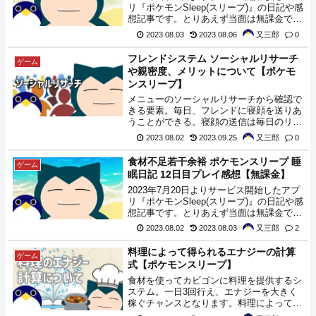
リ『ポケモンSleep(スリープ)』の日記や感
想記事です。とりあえず当面は無課金でや
れるだけやってみようと思います。本日
2023.08.03
2023.08.06
又三郎
0
は、『マンキー』、『チコリータ』、『グ
レッグル』がやってきてくれました。
フレンドシステム ソーシャルリサーチ
ゲーム
や親密度、メリットについて【ポケモ
ンスリープ】
メニューのソーシャルリサーチから確認で
きる要素。毎日、フレンドに寝顔を送りあ
うことができる。寝顔の送信は毎日のリサ
ーチ中に自動で行われるため、ほとんど意
2023.08.02
2023.09.25
又三郎
0
識して操作をすることはありません。しい
て言うなら、ソーシャルリサーチの画面を
食材不足若干余裕 ポケモンスリープ 睡
ゲーム
開いて飴をもらう程度。
眠日記 12日目プレイ感想【無課金】
2023年7月20日よりサービス開始したアプ
リ『ポケモンSleep(スリープ)』の日記や感
想記事です。とりあえず当面は無課金でや
れるだけやってみようと思います。本日
2023.08.02
2023.08.03
又三郎
2
は、『マンキー』、『コラッタ』、『ピカ
チュウ』、『マダツボミ』がやってきてく
料理によって得られるエナジーの計算
ゲーム
れました。
式【ポケモンスリープ】
食材を使ってカビゴンに料理を提供するシ
ステム。一日3回行え、エナジーを大きく
稼ぐチャンスとなります。料理によって得
られるエナジーの計算について調べたので