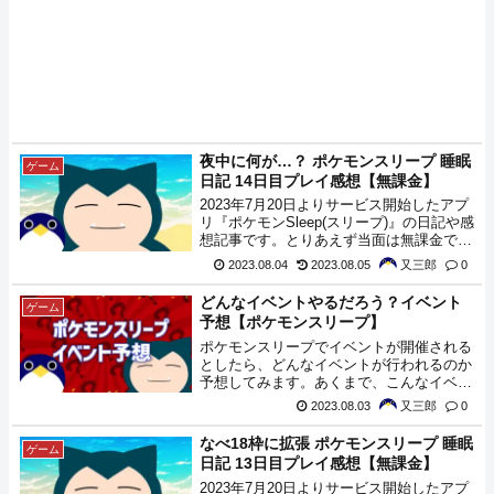
夜中に何が…？ ポケモンスリープ 睡眠
ゲーム
日記 14日目プレイ感想【無課金】
2023年7月20日よりサービス開始したアプ
リ『ポケモンSleep(スリープ)』の日記や感
想記事です。とりあえず当面は無課金でや
れるだけやってみようと思います。本日
2023.08.04
2023.08.05
又三郎
0
は、『ピカチュウ』、『イーブイ』、『コ
ラッタ』がやってきてくれました。
どんなイベントやるだろう？イベント
ゲーム
予想【ポケモンスリープ】
ポケモンスリープでイベントが開催される
としたら、どんなイベントが行われるのか
予想してみます。あくまで、こんなイベン
トだったら楽しいかなという、予想記事な
2023.08.03
又三郎
0
のでご注意を。
なべ18枠に拡張 ポケモンスリープ 睡眠
ゲーム
日記 13日目プレイ感想【無課金】
2023年7月20日よりサービス開始したアプ