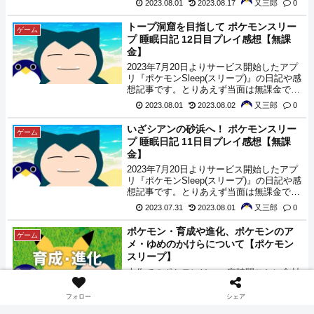
2023.08.01
2023.08.17
又三郎
0
まとめました。
トープ洞窟を目指して ポケモンスリー
ゲーム
プ 睡眠日記 12日目プレイ感想【無課
金】
2023年7月20日よりサービス開始したアプ
リ『ポケモンSleep(スリープ)』の日記や感
想記事です。とりあえず当面は無課金でや
れるだけやってみようと思います。本日
2023.08.01
2023.08.02
又三郎
0
は、『アーボ』、『コラッタ』、『ピカチ
ュウ』、『ガーディ』、『マンキー』、
いざシアンの砂浜へ！ ポケモンスリー
ゲーム
『ウソッキー』がやってきてくれました。
プ 睡眠日記 11日目プレイ感想【無課
金】
2023年7月20日よりサービス開始したアプ
リ『ポケモンSleep(スリープ)』の日記や感
想記事です。とりあえず当面は無課金でや
れるだけやってみようと思います。本日
2023.07.31
2023.08.01
又三郎
0
は、『コイル』、『ソーナノ』、『カラカ
ラ』、『ウソハチ』がやってきてくれまし
ポケモン・育成や進化、ポケモンのア
ゲーム
た。
メ・ゆめのかけらについて【ポケモン
スリープ】
本作でのポケモンは、一定時間ごとに食材
や、きのみを回収してくれます。育成や、
進化の仕様について解説します。
フォロー
シェア
2023.07.30
2023.08.05
又三郎
0