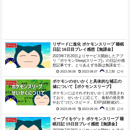
リザードに進化 ポケモンスリープ 睡眠
ゲーム
日記 16日目プレイ感想【無課金】
2023年7月20日よりサービス開始したアプ
リ『ポケモンSleep(スリープ)』の日記や感
想記事です。とりあえず当面は無課金でや
れるだけやってみようと思います。本日
2023.08.06
2023.08.07
又三郎
0
は、『ラッタ』、『ディグダ』、『ピカチ
ュウ』、『ププリン』、『ゼニガメ』、
ポケモンのせいかくと具体的な補正の
ゲーム
『タマザラシ』、『ゴルダック』、『ウソ
値について【ポケモンスリープ】
ッキー』がやってきてくれました。
ポケモンにはそれぞれせいかくが用意され
ており、せいかくに応じて、食材の発見率
やおてつだいスピード、EXP(経験値)の取
得や、げんきの回復量などに影響がある。
2023.08.05
2023.09.26
又三郎
0
この記事ではせいかくごとの補正について
どの程度影響があるのか調べられた範囲で
イーブイをゲット ポケモンスリープ 睡
ゲーム
まとめます。
眠日記 15日目プレイ感想【無課金】